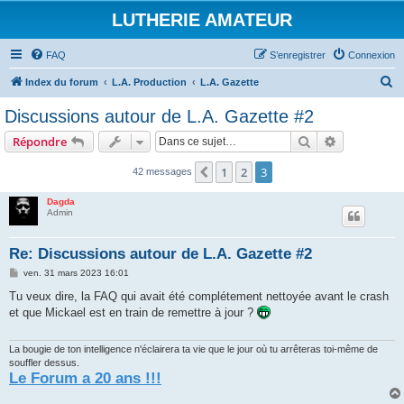
LUTHERIE AMATEUR
FAQ
S’enregistrer
Connexion
R
Index du forum
L.A. Production
L.A. Gazette
e
Discussions autour de L.A. Gazette #2
c
Rechercher
Recherche 
Répondre
h
e
1
2
3
Précédente
42 messages
r
Dagda
c
Admin
h
Re: Discussions autour de L.A. Gazette #2
e
M
ven. 31 mars 2023 16:01
r
e
s
Tu veux dire, la FAQ qui avait été complétement nettoyée avant le crash
s
et que Mickael est en train de remettre à jour ?
a
g
e
La bougie de ton intelligence n'éclairera ta vie que le jour où tu arrêteras toi-même de
souffler dessus.
Le Forum a 20 ans !!!