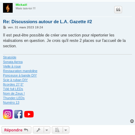
Mickaël
Mais tais-toi !!!
Re: Discussions autour de L.A. Gazette #2
M
ven. 31 mars 2023 19:24
e
s
Il est peut-être possible de créer une section pour répertorier les
s
réalisations en question. Je crois qu'il reste 2 places sur l'accueil de la
a
g
section.
e
Stratoïde
Sonata Aerea
Vielle à roue
Restauration mandoline
Ponceuse à bande DIY
Scie à ruban DIY
8cordes 27,5"
Télé full LEDs
Nom de Zeus !
Thunder-LEDs
Numéro 13
Répondre