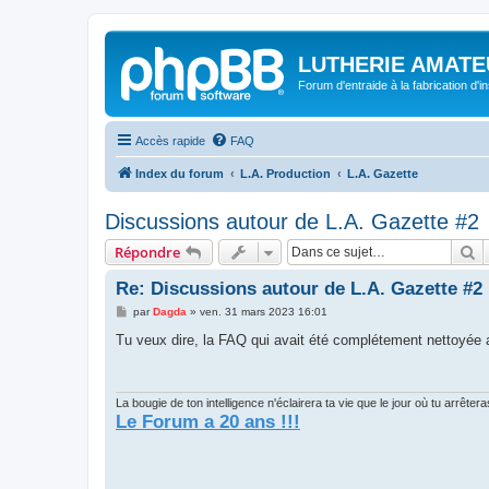
LUTHERIE AMATE
Forum d'entraide à la fabrication d'
Accès rapide
FAQ
Index du forum
L.A. Production
L.A. Gazette
Discussions autour de L.A. Gazette #2
R
Répondre
Re: Discussions autour de L.A. Gazette #2
M
par
Dagda
»
ven. 31 mars 2023 16:01
e
s
Tu veux dire, la FAQ qui avait été complétement nettoyée a
s
a
g
e
La bougie de ton intelligence n'éclairera ta vie que le jour où tu arrête
Le Forum a 20 ans !!!