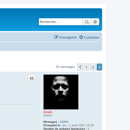
Rechercher
Recherche avancé
S’enregistrer
Connexion
1
2
3
Précédente
42 messages
Dagda
Admin
Messages :
14904
Enregistré le :
jeu. 2 août 2007 19:30
Nombre de guitares fabriquées :
4