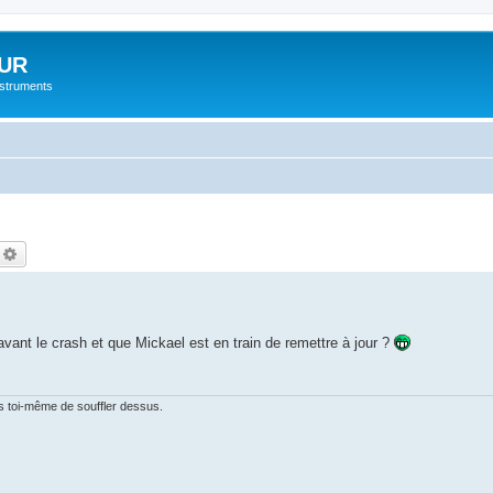
UR
instruments
echercher
Recherche avancée
vant le crash et que Mickael est en train de remettre à jour ?
ras toi-même de souffler dessus.