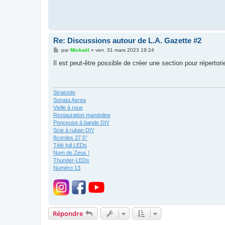
Re: Discussions autour de L.A. Gazette #2
M
par
Mickaël
»
ven. 31 mars 2023 19:24
e
s
Il est peut-être possible de créer une section pour répertorie
s
a
g
e
Stratoïde
Sonata Aerea
Vielle à roue
Restauration mandoline
Ponceuse à bande DIY
Scie à ruban DIY
8cordes 27,5"
Télé full LEDs
Nom de Zeus !
Thunder-LEDs
Numéro 13
Répondre