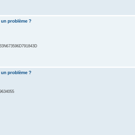
 un problème ?
n : 33N673596D791843D
 un problème ?
K9634055