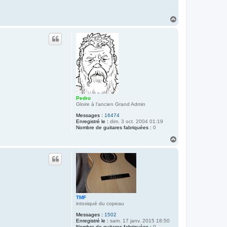
H
a
u
t
Pedro
Gloire à l'ancien Grand Admin
Messages :
16474
Enregistré le :
dim. 3 oct. 2004 01:19
Nombre de guitares fabriquées :
0
H
a
u
t
TMF
intoxiqué du copeau
Messages :
1502
Enregistré le :
sam. 17 janv. 2015 18:50
Nombre de guitares fabriquées :
0