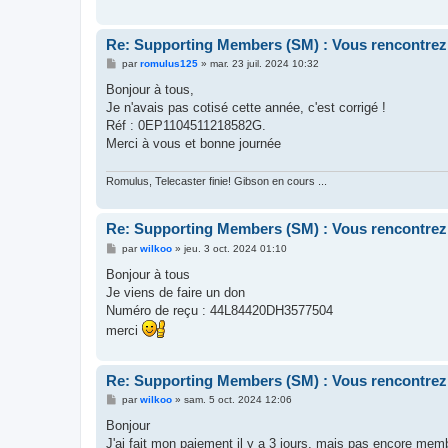
Re: Supporting Members (SM) : Vous rencontrez
M
par
romulus125
»
mar. 23 juil. 2024 10:32
e
s
Bonjour à tous,
s
Je n'avais pas cotisé cette année, c'est corrigé !
a
g
Réf : 0EP1104511218582G.
e
Merci à vous et bonne journée
Romulus, Telecaster finie! Gibson en cours ...
Re: Supporting Members (SM) : Vous rencontrez
M
par
wilkoo
»
jeu. 3 oct. 2024 01:10
e
s
Bonjour à tous
s
Je viens de faire un don
a
g
Numéro de reçu : 44L84420DH3577504
e
merci
Re: Supporting Members (SM) : Vous rencontrez
M
par
wilkoo
»
sam. 5 oct. 2024 12:06
e
s
Bonjour
s
J'ai fait mon paiement il y a 3 jours, mais pas encore memb
a