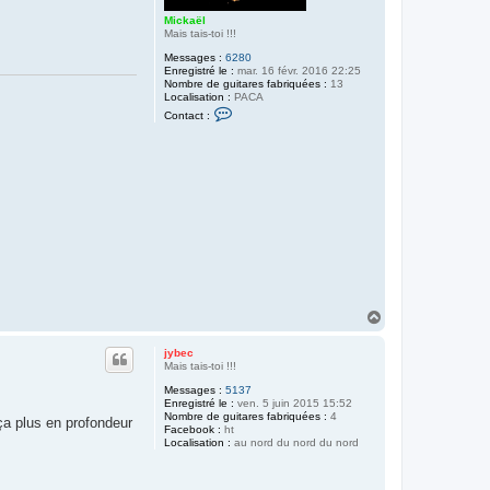
Mickaël
Mais tais-toi !!!
Messages :
6280
Enregistré le :
mar. 16 févr. 2016 22:25
Nombre de guitares fabriquées :
13
Localisation :
PACA
C
Contact :
o
n
t
a
c
t
e
r
M
i
c
k
a
ë
l
H
a
u
jybec
t
Mais tais-toi !!!
Messages :
5137
Enregistré le :
ven. 5 juin 2015 15:52
Nombre de guitares fabriquées :
4
 ça plus en profondeur
Facebook :
ht
Localisation :
au nord du nord du nord