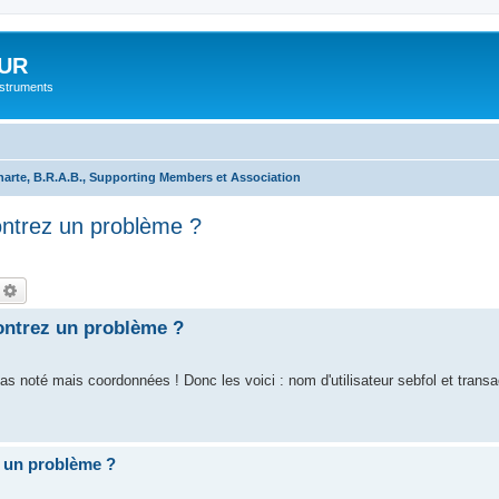
UR
instruments
harte, B.R.A.B., Supporting Members et Association
ntrez un problème ?
echercher
Recherche avancée
ontrez un problème ?
 pas noté mais coordonnées ! Donc les voici : nom d'utilisateur sebfol et trans
 un problème ?