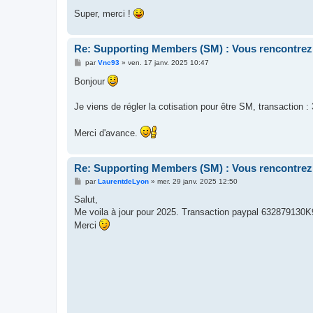
Super, merci !
Re: Supporting Members (SM) : Vous rencontrez
M
par
Vnc93
»
ven. 17 janv. 2025 10:47
e
s
Bonjour
s
a
g
Je viens de régler la cotisation pour être SM, transactio
e
Merci d'avance.
Re: Supporting Members (SM) : Vous rencontrez
M
par
LaurentdeLyon
»
mer. 29 janv. 2025 12:50
e
s
Salut,
s
Me voila à jour pour 2025. Transaction paypal 632879130
a
g
Merci
e