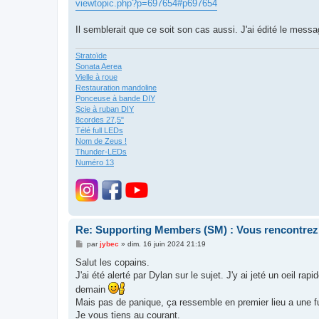
viewtopic.php?p=697654#p697654
Il semblerait que ce soit son cas aussi. J'ai édité le messa
Stratoïde
Sonata Aerea
Vielle à roue
Restauration mandoline
Ponceuse à bande DIY
Scie à ruban DIY
8cordes 27,5"
Télé full LEDs
Nom de Zeus !
Thunder-LEDs
Numéro 13
Re: Supporting Members (SM) : Vous rencontrez
M
par
jybec
»
dim. 16 juin 2024 21:19
e
s
Salut les copains.
s
J'ai été alerté par Dylan sur le sujet. J'y ai jeté un oeil 
a
g
demain
e
Mais pas de panique, ça ressemble en premier lieu a une f
Je vous tiens au courant.