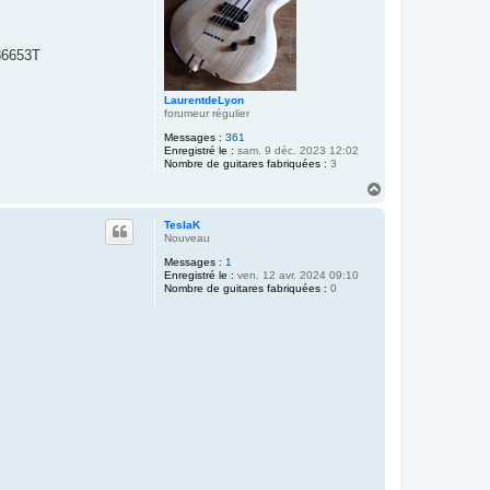
186653T
LaurentdeLyon
forumeur régulier
Messages :
361
Enregistré le :
sam. 9 déc. 2023 12:02
Nombre de guitares fabriquées :
3
H
a
u
TeslaK
t
Nouveau
Messages :
1
Enregistré le :
ven. 12 avr. 2024 09:10
Nombre de guitares fabriquées :
0