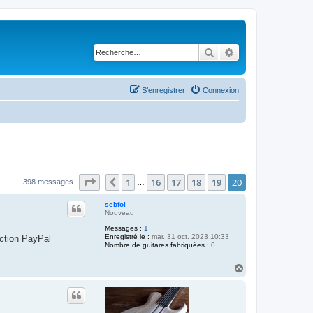
Rechercher
Recherche avancé
S’enregistrer
Connexion
Page
20
sur
20
1
16
17
18
19
20
Précédente
398 messages
…
sebfol
Nouveau
Messages :
1
Enregistré le :
mar. 31 oct. 2023 10:33
action PayPal
Nombre de guitares fabriquées :
0
H
a
u
t