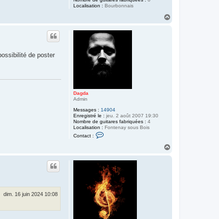
Localisation :
Bourbonnais
H
a
u
t
ossibilité de poster
Dagda
Admin
Messages :
14904
Enregistré le :
jeu. 2 août 2007 19:30
Nombre de guitares fabriquées :
4
Localisation :
Fontenay sous Bois
C
Contact :
o
n
H
t
a
a
u
c
t
t
e
r
D
a
dim. 16 juin 2024 10:08
g
d
a