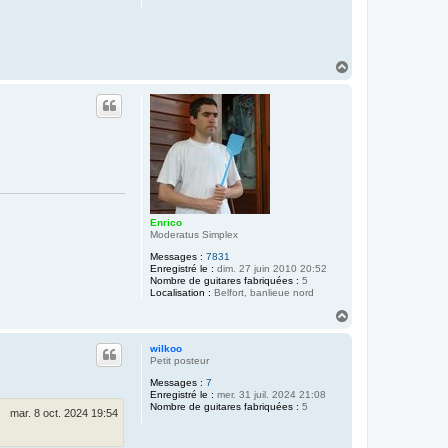
H
a
u
t
Enrico
Moderatus Simplex
Messages :
7831
Enregistré le :
dim. 27 juin 2010 20:52
Nombre de guitares fabriquées :
5
Localisation :
Belfort, banlieue nord
H
a
u
wilkoo
t
Petit posteur
Messages :
7
Enregistré le :
mer. 31 juil. 2024 21:08
Nombre de guitares fabriquées :
5
mar. 8 oct. 2024 19:54