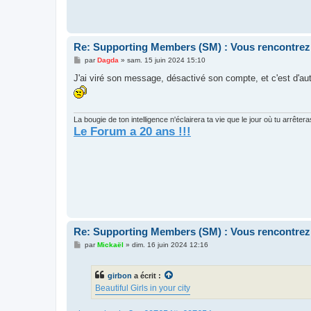
Re: Supporting Members (SM) : Vous rencontrez
M
par
Dagda
»
sam. 15 juin 2024 15:10
e
s
J'ai viré son message, désactivé son compte, et c'est d'au
s
a
g
e
La bougie de ton intelligence n'éclairera ta vie que le jour où tu arrête
Le Forum a 20 ans !!!
Re: Supporting Members (SM) : Vous rencontrez
M
par
Mickaël
»
dim. 16 juin 2024 12:16
e
s
s
girbon
a écrit :
a
g
Beautiful Girls in your city
e