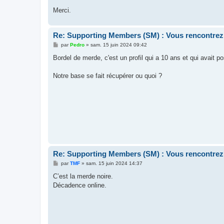
Merci.
Re: Supporting Members (SM) : Vous rencontrez
M
par
Pedro
»
sam. 15 juin 2024 09:42
e
s
Bordel de merde, c'est un profil qui a 10 ans et qui avait 
s
a
g
Notre base se fait récupérer ou quoi ?
e
Re: Supporting Members (SM) : Vous rencontrez
M
par
TMF
»
sam. 15 juin 2024 14:37
e
s
C’est la merde noire.
s
Décadence online.
a
g
e