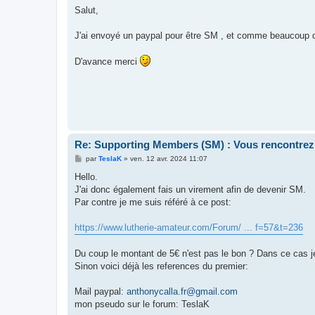
s
Salut,
s
a
g
J'ai envoyé un paypal pour être SM , et comme beaucoup d
e
D'avance merci
Re: Supporting Members (SM) : Vous rencontrez
M
par
TeslaK
»
ven. 12 avr. 2024 11:07
e
s
Hello.
s
J'ai donc également fais un virement afin de devenir SM.
a
g
Par contre je me suis référé à ce post:
e
https://www.lutherie-amateur.com/Forum/ ... f=57&t=236
Du coup le montant de 5€ n'est pas le bon ? Dans ce cas j
Sinon voici déjà les references du premier:
Mail paypal:
anthonycalla.fr@gmail.com
mon pseudo sur le forum: TeslaK