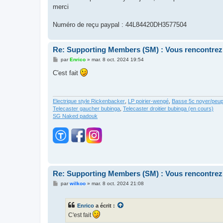
g
merci
e
Numéro de reçu paypal : 44L84420DH3577504
Re: Supporting Members (SM) : Vous rencontrez
M
par
Enrico
»
mar. 8 oct. 2024 19:54
e
s
C'est fait
s
a
g
e
Electrique style Rickenbacker
,
LP poirier-wengé
,
Basse 5c noyer/peupl
Telecaster gaucher bubinga
,
Telecaster droitier bubinga (en cours)
SG Naked padouk
Re: Supporting Members (SM) : Vous rencontrez
M
par
wilkoo
»
mar. 8 oct. 2024 21:08
e
s
s
Enrico
a écrit :
a
g
C'est fait
e