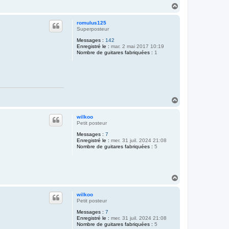
H
a
u
romulus125
t
Superposteur
Messages :
142
Enregistré le :
mar. 2 mai 2017 10:19
Nombre de guitares fabriquées :
1
H
a
u
wilkoo
t
Petit posteur
Messages :
7
Enregistré le :
mer. 31 juil. 2024 21:08
Nombre de guitares fabriquées :
5
H
a
u
wilkoo
t
Petit posteur
Messages :
7
Enregistré le :
mer. 31 juil. 2024 21:08
Nombre de guitares fabriquées :
5