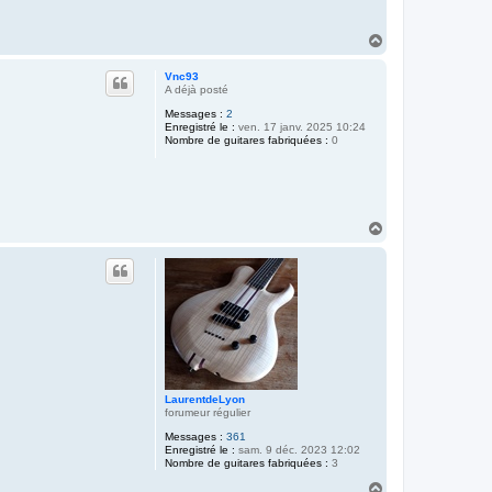
H
a
u
Vnc93
t
A déjà posté
Messages :
2
Enregistré le :
ven. 17 janv. 2025 10:24
Nombre de guitares fabriquées :
0
H
a
u
t
LaurentdeLyon
forumeur régulier
Messages :
361
Enregistré le :
sam. 9 déc. 2023 12:02
Nombre de guitares fabriquées :
3
H