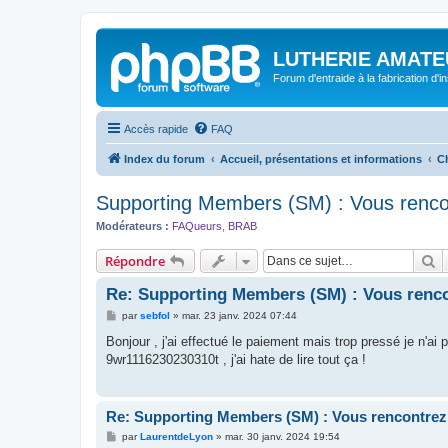
LUTHERIE AMATE
Forum d'entraide à la fabrication d'
Accès rapide
FAQ
Index du forum
Accueil, présentations et informations
C
Supporting Members (SM) : Vous renco
Modérateurs :
FAQueurs
,
BRAB
R
Répondre
Re: Supporting Members (SM) : Vous renc
M
par
sebfol
»
mar. 23 janv. 2024 07:44
e
s
Bonjour , j'ai effectué le paiement mais trop pressé je n'ai
s
9wr1116230230310t , j'ai hate de lire tout ça !
a
g
e
Re: Supporting Members (SM) : Vous rencontrez
M
par
LaurentdeLyon
»
mar. 30 janv. 2024 19:54
e