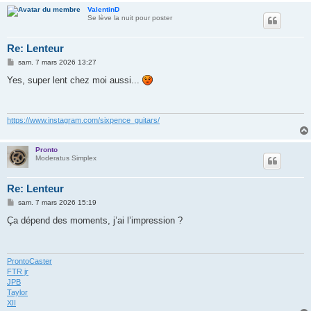
ValentinD
Se lève la nuit pour poster
Re: Lenteur
M
sam. 7 mars 2026 13:27
e
s
Yes, super lent chez moi aussi...
s
a
g
e
https://www.instagram.com/sixpence_guitars/
Pronto
Moderatus Simplex
Re: Lenteur
M
sam. 7 mars 2026 15:19
e
s
Ça dépend des moments, j’ai l’impression ?
s
a
g
e
ProntoCaster
FTR jr
JPB
Taylor
XII