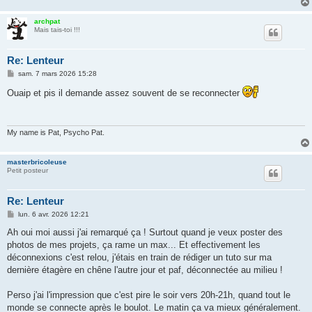
archpat
Mais tais-toi !!!
Re: Lenteur
M
sam. 7 mars 2026 15:28
e
s
Ouaip et pis il demande assez souvent de se reconnecter
s
a
g
e
My name is Pat, Psycho Pat.
masterbricoleuse
Petit posteur
Re: Lenteur
M
lun. 6 avr. 2026 12:21
e
s
Ah oui moi aussi j'ai remarqué ça ! Surtout quand je veux poster des
s
photos de mes projets, ça rame un max... Et effectivement les
a
g
déconnexions c'est relou, j'étais en train de rédiger un tuto sur ma
e
dernière étagère en chêne l'autre jour et paf, déconnectée au milieu !
Perso j'ai l'impression que c'est pire le soir vers 20h-21h, quand tout le
monde se connecte après le boulot. Le matin ça va mieux généralement.