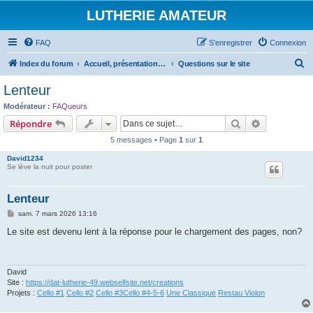
LUTHERIE AMATEUR
FAQ
S’enregistrer
Connexion
R
Index du forum
Accueil, présentations et informations
Questions sur le site
e
Lenteur
c
Modérateur :
FAQueurs
h
Rechercher
Recherche 
Répondre
e
5 messages • Page
1
sur
1
r
David1234
c
Se lève la nuit pour poster
h
Lenteur
e
M
sam. 7 mars 2026 13:16
r
e
s
Le site est devenu lent à la réponse pour le chargement des pages, non?
s
a
g
e
David
Site :
https://dat-lutherie-49.webselfsite.net/creations
Projets :
Cello #1
Cello #2
Cello #3
Cello #4-5-6
Une Classique
Restau Violon