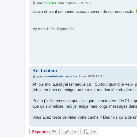
M
par
archpat
»
sam. 7 mars 2026 15:28
e
s
Ouaip et pis il demande assez souvent de se reconnecter
s
a
g
e
My name is Pat, Psycho Pat.
Re: Lenteur
M
par
masterbricoleuse
»
lun. 6 avr. 2026 12:21
e
s
Ah oui moi aussi j'ai remarqué ça ! Surtout quand je veux 
s
j'étais en train de rédiger un tuto sur ma dernière étagère e
a
g
e
Perso j'ai l'impression que c'est pire le soir vers 20h-21
que ça s'améliore, moi je rédige mes longs messages dans u
Vous avez testé de vider votre cache ? Des fois ça aide u
Répondre