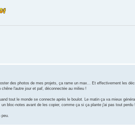
poster des photos de mes projets, ça rame un max... Et effectivement les déc
n chêne l'autre jour et paf, déconnectée au milieu !
h, quand tout le monde se connecte après le boulot. Le matin ça va mieux génér
n bloc-notes avant de les copier, comme ça si ça plante j'ai pas tout perdu 
n peu.