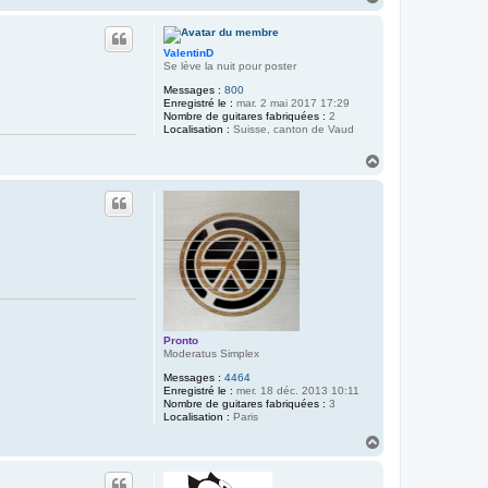
a
u
t
ValentinD
Se lève la nuit pour poster
Messages :
800
Enregistré le :
mar. 2 mai 2017 17:29
Nombre de guitares fabriquées :
2
Localisation :
Suisse, canton de Vaud
H
a
u
t
Pronto
Moderatus Simplex
Messages :
4464
Enregistré le :
mer. 18 déc. 2013 10:11
Nombre de guitares fabriquées :
3
Localisation :
Paris
H
a
u
t