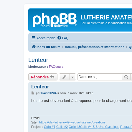
LUTHERIE AMATE
Forum d'entraide à la fabrication d'
Accès rapide
FAQ
Index du forum
Accueil, présentations et informations
Qu
Lenteur
Modérateur :
FAQueurs
R
Répondre
Lenteur
M
par
David1234
»
sam. 7 mars 2026 13:16
e
s
Le site est devenu lent à la réponse pour le chargement d
s
a
g
e
David
Site :
https://dat-lutherie-49.webselfsite.net/creations
Projets :
Cello #1
Cello #2
Cello #3
Cello #4-5-6
Une Classique
Restau 