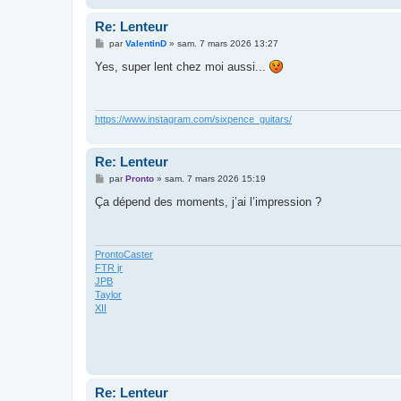
Re: Lenteur
M
par
ValentinD
»
sam. 7 mars 2026 13:27
e
s
Yes, super lent chez moi aussi...
s
a
g
e
https://www.instagram.com/sixpence_guitars/
Re: Lenteur
M
par
Pronto
»
sam. 7 mars 2026 15:19
e
s
Ça dépend des moments, j’ai l’impression ?
s
a
g
e
ProntoCaster
FTR jr
JPB
Taylor
XII
Re: Lenteur