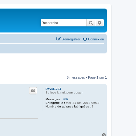
Rechercher
Recherche avancé
S’enregistrer
Connexion
5 messages • Page
1
sur
1
David1234
Se lève la nuit pour poster
Messages :
706
Enregistré le :
mer. 31 oct. 2018 09:18
Nombre de guitares fabriquées :
1
H