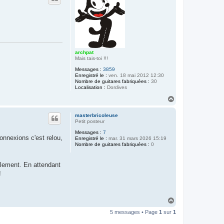
archpat
Mais tais-toi !!!
Messages :
3859
Enregistré le :
ven. 18 mai 2012 12:30
Nombre de guitares fabriquées :
30
Localisation :
Dordives
H
a
u
masterbricoleuse
t
Petit posteur
Messages :
7
onnexions c'est relou,
Enregistré le :
mar. 31 mars 2026 15:19
Nombre de guitares fabriquées :
0
alement. En attendant
!
H
a
5 messages • Page
1
sur
1
u
t