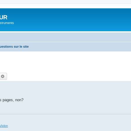
UR
instruments
estions sur le site
echercher
Recherche avancée
es pages, non?
Violon