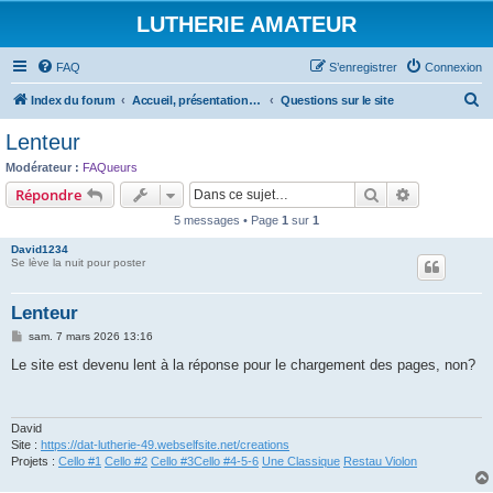
LUTHERIE AMATEUR
FAQ
S’enregistrer
Connexion
R
Index du forum
Accueil, présentations et informations
Questions sur le site
e
Lenteur
c
Modérateur :
FAQueurs
h
Rechercher
Recherche 
Répondre
e
5 messages • Page
1
sur
1
r
David1234
c
Se lève la nuit pour poster
h
Lenteur
e
M
sam. 7 mars 2026 13:16
r
e
s
Le site est devenu lent à la réponse pour le chargement des pages, non?
s
a
g
e
David
Site :
https://dat-lutherie-49.webselfsite.net/creations
Projets :
Cello #1
Cello #2
Cello #3
Cello #4-5-6
Une Classique
Restau Violon