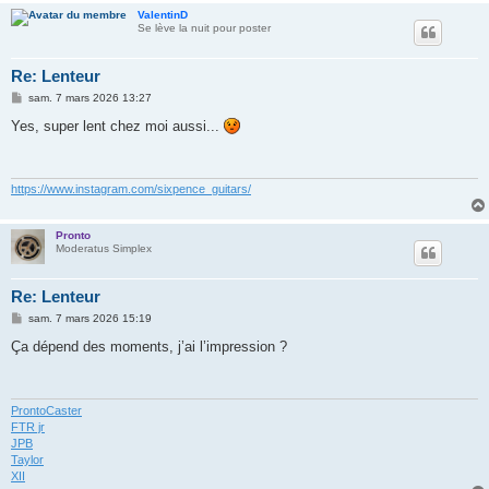
ValentinD
Se lève la nuit pour poster
Re: Lenteur
M
sam. 7 mars 2026 13:27
e
s
Yes, super lent chez moi aussi...
s
a
g
e
https://www.instagram.com/sixpence_guitars/
Pronto
Moderatus Simplex
Re: Lenteur
M
sam. 7 mars 2026 15:19
e
s
Ça dépend des moments, j’ai l’impression ?
s
a
g
e
ProntoCaster
FTR jr
JPB
Taylor
XII