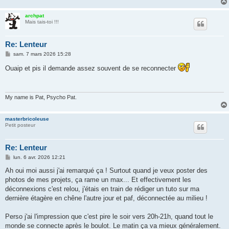
archpat
Mais tais-toi !!!
Re: Lenteur
M
sam. 7 mars 2026 15:28
e
s
Ouaip et pis il demande assez souvent de se reconnecter
s
a
g
e
My name is Pat, Psycho Pat.
masterbricoleuse
Petit posteur
Re: Lenteur
M
lun. 6 avr. 2026 12:21
e
s
Ah oui moi aussi j'ai remarqué ça ! Surtout quand je veux poster des
s
photos de mes projets, ça rame un max... Et effectivement les
a
g
déconnexions c'est relou, j'étais en train de rédiger un tuto sur ma
e
dernière étagère en chêne l'autre jour et paf, déconnectée au milieu !
Perso j'ai l'impression que c'est pire le soir vers 20h-21h, quand tout le
monde se connecte après le boulot. Le matin ça va mieux généralement.