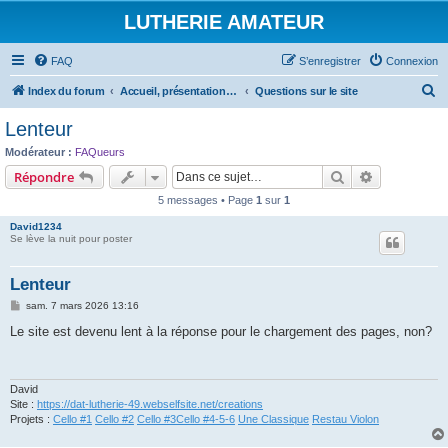
LUTHERIE AMATEUR
FAQ
S’enregistrer
Connexion
R
Index du forum
Accueil, présentations et informations
Questions sur le site
e
Lenteur
c
Modérateur :
FAQueurs
h
Rechercher
Recherche 
Répondre
e
5 messages • Page
1
sur
1
r
David1234
c
Se lève la nuit pour poster
h
Lenteur
e
M
sam. 7 mars 2026 13:16
r
e
s
Le site est devenu lent à la réponse pour le chargement des pages, non?
s
a
g
e
David
Site :
https://dat-lutherie-49.webselfsite.net/creations
Projets :
Cello #1
Cello #2
Cello #3
Cello #4-5-6
Une Classique
Restau Violon