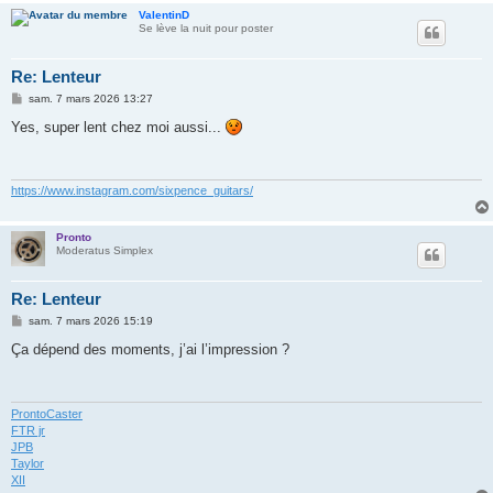
ValentinD
Se lève la nuit pour poster
Re: Lenteur
M
sam. 7 mars 2026 13:27
e
s
Yes, super lent chez moi aussi...
s
a
g
e
https://www.instagram.com/sixpence_guitars/
Pronto
Moderatus Simplex
Re: Lenteur
M
sam. 7 mars 2026 15:19
e
s
Ça dépend des moments, j’ai l’impression ?
s
a
g
e
ProntoCaster
FTR jr
JPB
Taylor
XII