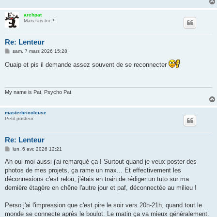
archpat
Mais tais-toi !!!
Re: Lenteur
M
sam. 7 mars 2026 15:28
e
s
Ouaip et pis il demande assez souvent de se reconnecter
s
a
g
e
My name is Pat, Psycho Pat.
masterbricoleuse
Petit posteur
Re: Lenteur
M
lun. 6 avr. 2026 12:21
e
s
Ah oui moi aussi j'ai remarqué ça ! Surtout quand je veux poster des
s
photos de mes projets, ça rame un max... Et effectivement les
a
g
déconnexions c'est relou, j'étais en train de rédiger un tuto sur ma
e
dernière étagère en chêne l'autre jour et paf, déconnectée au milieu !
Perso j'ai l'impression que c'est pire le soir vers 20h-21h, quand tout le
monde se connecte après le boulot. Le matin ça va mieux généralement.