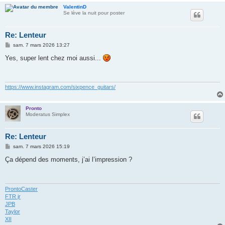
ValentinD
Se lève la nuit pour poster
Re: Lenteur
M
sam. 7 mars 2026 13:27
e
s
Yes, super lent chez moi aussi...
s
a
g
e
https://www.instagram.com/sixpence_guitars/
Pronto
Moderatus Simplex
Re: Lenteur
M
sam. 7 mars 2026 15:19
e
s
Ça dépend des moments, j’ai l’impression ?
s
a
g
e
ProntoCaster
FTR jr
JPB
Taylor
XII