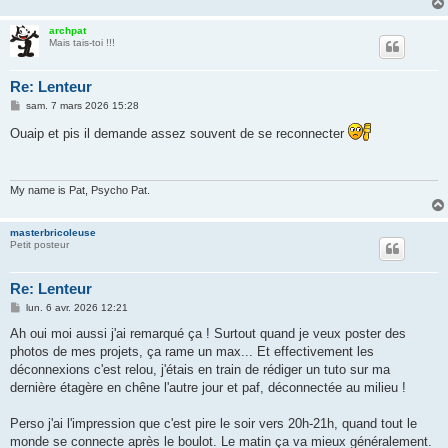
archpat
Mais tais-toi !!!
Re: Lenteur
M
sam. 7 mars 2026 15:28
e
s
Ouaip et pis il demande assez souvent de se reconnecter
s
a
g
e
My name is Pat, Psycho Pat.
masterbricoleuse
Petit posteur
Re: Lenteur
M
lun. 6 avr. 2026 12:21
e
s
Ah oui moi aussi j'ai remarqué ça ! Surtout quand je veux poster des
s
photos de mes projets, ça rame un max... Et effectivement les
a
g
déconnexions c'est relou, j'étais en train de rédiger un tuto sur ma
e
dernière étagère en chêne l'autre jour et paf, déconnectée au milieu !
Perso j'ai l'impression que c'est pire le soir vers 20h-21h, quand tout le
monde se connecte après le boulot. Le matin ça va mieux généralement.