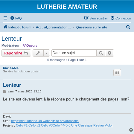
LUTHERIE AMATEUR
FAQ
S’enregistrer
Connexion
R
Index du forum
Accueil, présentations et informations
Questions sur le site
e
Lenteur
c
Modérateur :
FAQueurs
h
Rechercher
Recherche 
Répondre
e
5 messages • Page
1
sur
1
r
David1234
c
Se lève la nuit pour poster
h
Lenteur
e
M
sam. 7 mars 2026 13:16
r
e
s
Le site est devenu lent à la réponse pour le chargement des pages, non?
s
a
g
e
David
Site :
https://dat-lutherie-49.webselfsite.net/creations
Projets :
Cello #1
Cello #2
Cello #3
Cello #4-5-6
Une Classique
Restau Violon