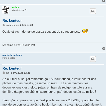
archpat
Mais tais-toi !!!
Re: Lenteur
M
sam. 7 mars 2026 15:28
e
s
Ouaip et pis il demande assez souvent de se reconnecter
s
a
g
e
My name is Pat, Psycho Pat.
masterbricoleuse
Petit posteur
Re: Lenteur
M
lun. 6 avr. 2026 12:21
e
s
Ah oui moi aussi j'ai remarqué ça ! Surtout quand je veux poster des
s
photos de mes projets, ça rame un max... Et effectivement les
a
g
déconnexions c'est relou, j'étais en train de rédiger un tuto sur ma
e
dernière étagère en chêne l'autre jour et paf, déconnectée au milieu !
Perso j'ai l'impression que c'est pire le soir vers 20h-21h, quand tout le
monde se connecte après le boulot. Le matin ça va mieux généralement.