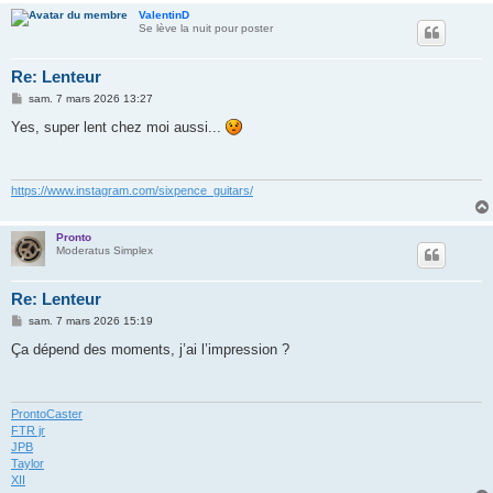
ValentinD
Se lève la nuit pour poster
Re: Lenteur
M
sam. 7 mars 2026 13:27
e
s
Yes, super lent chez moi aussi...
s
a
g
e
https://www.instagram.com/sixpence_guitars/
Pronto
Moderatus Simplex
Re: Lenteur
M
sam. 7 mars 2026 15:19
e
s
Ça dépend des moments, j’ai l’impression ?
s
a
g
e
ProntoCaster
FTR jr
JPB
Taylor
XII