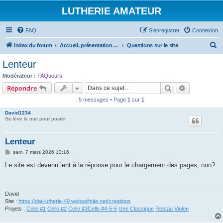
LUTHERIE AMATEUR
FAQ
S’enregistrer
Connexion
R
Index du forum
Accueil, présentations et informations
Questions sur le site
e
Lenteur
c
Modérateur :
FAQueurs
h
Rechercher
Recherche 
Répondre
e
5 messages • Page
1
sur
1
r
David1234
c
Se lève la nuit pour poster
h
Lenteur
e
M
sam. 7 mars 2026 13:16
r
e
s
Le site est devenu lent à la réponse pour le chargement des pages, non?
s
a
g
e
David
Site :
https://dat-lutherie-49.webselfsite.net/creations
Projets :
Cello #1
Cello #2
Cello #3
Cello #4-5-6
Une Classique
Restau Violon