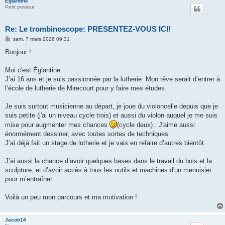
Eglantine
Petit posteur
Re: Le trombinoscope: PRESENTEZ-VOUS ICI!
M
sam. 7 mars 2026 09:31
e
s
Bonjour !
s
a
g
Moi c'est Églantine
e
J’ai 16 ans et je suis passionnée par la lutherie. Mon rêve serait d’entrer à
l’école de lutherie de Mirecourt pour y faire mes études.
Je suis surtout musicienne au départ, je joue du violoncelle depuis que je
suis petite (j'ai un niveau cycle trois) et aussi du violon auquel je me suis
mise pour augmenter mes chances
(cycle deux) . J'aime aussi
énormément dessiner, avec toutes sortes de techniques.
J’ai déjà fait un stage de lutherie et je vais en refaire d’autres bientôt.
J’ai aussi la chance d’avoir quelques bases dans le travail du bois et la
sculpture, et d’avoir accès à tous les outils et machines d'un menuisier
pour m’entraîner.
Voilà un peu mon parcours et ma motivation !
Jacob14