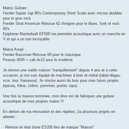
Matos Guitare :
Fender Squier Jap 80's Contemporary Short Scale avec micros doubles
pour le gros rock
Fender Strat American Reissue 62 d'origine pour le blues, funk et rock
60's
Epiphone Masterbuilt EF500 ma première acoustique avec un manche en
V et qui a un son incroyable
Matos Ampli :
Fender Bassman Reissue 59 pour le classique
Peavey 6505 + cab 4x12 pour le moderne
Je rénove une vieille maison "tranquillement" depuis 4 ans et à cette
occasion, je me suis équipé de machines à bois et métal (rabot-dégau,
scie, tour, fraiseuse). Je stocke aussi du bois pour mes futurs projets
(épicéa, frêne, chêne, pommier, poirier, sipo).
Une fois la maison terminée, mon rêve est de fabriquer une guitare
acoustique de mes propres mains !!!
En dehors de ma rénovation et des répètes, j'ai plusieurs projets en
attente :
- Remise en état d'une ES335 like de marque "Maison"