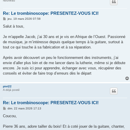
Nouveau
Re: Le trombinoscope: PRESENTEZ-VOUS ICI!
M
jeu. 19 mars 2026 07:58
e
s
Salut à tous,
s
a
g
Je m'appelle Jacob, j’ai 30 ans et je vis en Afrique de l’Ouest. Passionné
e
de musique, je m’intéresse depuis quelque temps à la guitare, surtout à
tout ce qui touche à sa fabrication et à sa réparation.
Après avoir découvert un peu le fonctionnement des instruments, j’ai
envie d’aller plus loin et de me lancer dans la lutherie, même si je débute
encore. Je suis ici pour apprendre, échanger avec vous, récupérer des
conseils et éviter de faire trop d’erreurs dès le départ
piet22
A déjà posté
Re: Le trombinoscope: PRESENTEZ-VOUS ICI!
M
dim. 22 mars 2026 17:13
e
s
Coucou,
s
a
g
Pierre 36 ans, adore tailler du bois! Et à coté jouer de la guitare, chanter,
e