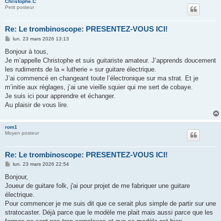
Christophe.C
Petit posteur
Re: Le trombinoscope: PRESENTEZ-VOUS ICI!
M
lun. 23 mars 2026 13:13
e
s
Bonjour à tous,
s
Je m’appelle Christophe et suis guitariste amateur. J’apprends doucement
a
g
les rudiments de la « lutherie » sur guitare électrique.
e
J’ai commencé en changeant toute l’électronique sur ma strat. Et je
m’initie aux réglages, j’ai une vieille squier qui me sert de cobaye.
Je suis ici pour apprendre et échanger.
Au plaisir de vous lire.
rom1
Moyen posteur
Re: Le trombinoscope: PRESENTEZ-VOUS ICI!
M
lun. 23 mars 2026 22:54
e
s
Bonjour,
s
Joueur de guitare folk, j'ai pour projet de me fabriquer une guitare
a
g
électrique.
e
Pour commencer je me suis dit que ce serait plus simple de partir sur une
stratocaster. Déjà parce que le modèle me plait mais aussi parce que les