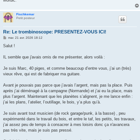
Mordic.
Fischkemar
Petit posteur
Re: Le trombinoscope: PRESENTEZ-VOUS ICI!
M
mar. 21 avr. 2026 18:12
e
s
Salut !
s
a
g
IL semble que j'avais omis de me présenter, alors voilà :
e
Je suis Marc, 40 piges, et comme beaucoup d’entre vous, j’ai un (très)
vieux rêve, qui est de fabriquer ma guitare.
Avant je pouvais pas parce que j’avais l’argent, mais pas la place. Puis
après j’ai déménagé à la campagne (Normande) et j’ai eu la place, mais
plus l’argent. Maintenant que les planètes s’alignent, je me lance enfin :
j’ai les plans, l’atelier, l’outillage, le bois, y’a plus qu’à.
Je suis avant tout musicien (de rock garage/punk, à la basse) , peu
expérimenté dans le travail du bois, et entre le taf, les petits, les travaux,
j’ai assez peu de temps à consacrer à mes loisirs donc ça n'avancera
pas très vite, mais je suis pas pressé.