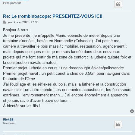
Petit posteur
Re: Le trombinoscope: PRESENTEZ-VOUS ICI!
M
jeu. 2 avr. 2026 17:33
e
s
Bonjour à tous,
s
Je me présente : je m'appelle Marie, ébéniste de métier depuis une
a
g
trentaine d'années, basée en Normandie (Calvados). J'ai passé ma
e
carrière à travailler le bois massif ; mobilier, restauration, agencement ;
mais depuis quelques mois je me suis lancée dans deux nouveaux
projets qui me font sortir de ma zone de confort : la lutherie guitare folk et
la construction navale amateur.
Premier projet lutherie en cours : une dreadnought épicéa/palissandre.
Premier projet naval : un petit canot à clins de 3,50m pour naviguer dans
l'estuaire de l'Orne.
J'ai l'outillage et les réflexes du bois, mais la lutherie et la construction
navale c'est un autre monde ; les contraintes acoustiques, les épaisseurs
extrêmes, l'environnement marin... J'ai encore énormément à apprendre
et je suis ravie d'avoir trouvé ce forum.
À bientôt sur les fils !
Rick2B
Nouveau