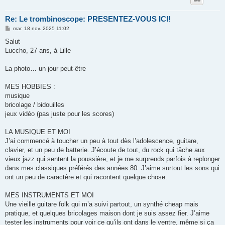
Re: Le trombinoscope: PRESENTEZ-VOUS ICI!
M
mar. 18 nov. 2025 11:02
e
s
Salut
s
Luccho, 27 ans, à Lille
a
g
e
La photo… un jour peut-être
MES HOBBIES :
musique
bricolage / bidouilles
jeux vidéo (pas juste pour les scores)
LA MUSIQUE ET MOI
J’ai commencé à toucher un peu à tout dès l’adolescence, guitare,
clavier, et un peu de batterie. J’écoute de tout, du rock qui tâche aux
vieux jazz qui sentent la poussière, et je me surprends parfois à replonger
dans mes classiques préférés des années 80. J’aime surtout les sons qui
ont un peu de caractère et qui racontent quelque chose.
MES INSTRUMENTS ET MOI
Une vieille guitare folk qui m’a suivi partout, un synthé cheap mais
pratique, et quelques bricolages maison dont je suis assez fier. J’aime
tester les instruments pour voir ce qu’ils ont dans le ventre, même si ça