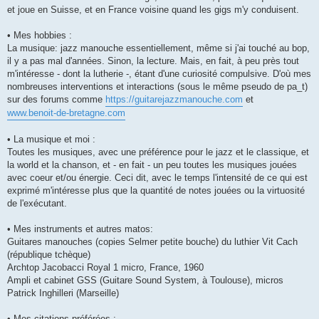
et joue en Suisse, et en France voisine quand les gigs m'y conduisent.
• Mes hobbies :
La musique: jazz manouche essentiellement, même si j'ai touché au bop,
il y a pas mal d'années. Sinon, la lecture. Mais, en fait, à peu près tout
m'intéresse - dont la lutherie -, étant d'une curiosité compulsive. D'où mes
nombreuses interventions et interactions (sous le même pseudo de pa_t)
sur des forums comme
https://guitarejazzmanouche.com
et
www.benoit-de-bretagne.com
• La musique et moi :
Toutes les musiques, avec une préférence pour le jazz et le classique, et
la world et la chanson, et - en fait - un peu toutes les musiques jouées
avec coeur et/ou énergie. Ceci dit, avec le temps l'intensité de ce qui est
exprimé m'intéresse plus que la quantité de notes jouées ou la virtuosité
de l'exécutant.
• Mes instruments et autres matos:
Guitares manouches (copies Selmer petite bouche) du luthier Vit Cach
(république tchèque)
Archtop Jacobacci Royal 1 micro, France, 1960
Ampli et cabinet GSS (Guitare Sound System, à Toulouse), micros
Patrick Inghilleri (Marseille)
• Mes citations préférées :