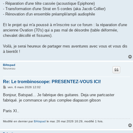
- Réparation d'une tête cassée (acoustique Epiphone)
- Transformation d'une Strat en 5 cordes (aka Jacob Collier)
- Rénovation d'un ensemble préampli/ampli audiophile
Et le projet qui m'a poussé à m'inscrire sur ce forum : la réparation d'une
ancienne Ovation (70's) qui a pas mal de désordre (table déformée,
chevalet décollé et fissures).
Voilà, je serai heureux de partager mes aventures avec vous et vous dis
à bientôt !
BAtspad
Nouveau
Re: Le trombinoscope: PRESENTEZ-VOUS ICI!
M
ven. 6 mars 2026 12:02
e
s
Bonjour, Batspad... Je fabrique des guitares. Deja une partcaster
s
fabriqué. je commance un plus complee diapason gibson
a
g
e
Paris XI..
Modifié en dernier par
BAtspad
le mar. 26 mai 2026 16:29, modifié 1 fois.