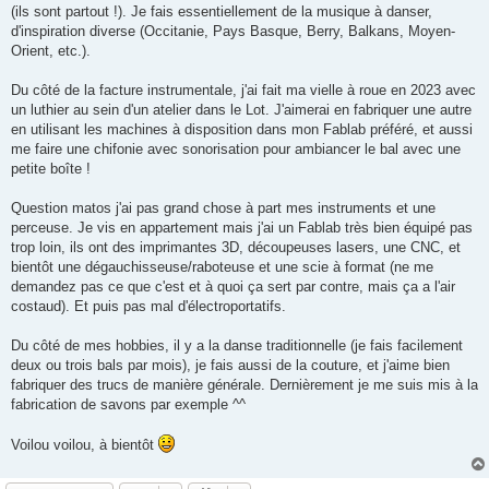
(ils sont partout !). Je fais essentiellement de la musique à danser,
d'inspiration diverse (Occitanie, Pays Basque, Berry, Balkans, Moyen-
Orient, etc.).
Du côté de la facture instrumentale, j'ai fait ma vielle à roue en 2023 avec
un luthier au sein d'un atelier dans le Lot. J'aimerai en fabriquer une autre
en utilisant les machines à disposition dans mon Fablab préféré, et aussi
me faire une chifonie avec sonorisation pour ambiancer le bal avec une
petite boîte !
Question matos j'ai pas grand chose à part mes instruments et une
perceuse. Je vis en appartement mais j'ai un Fablab très bien équipé pas
trop loin, ils ont des imprimantes 3D, découpeuses lasers, une CNC, et
bientôt une dégauchisseuse/raboteuse et une scie à format (ne me
demandez pas ce que c'est et à quoi ça sert par contre, mais ça a l'air
costaud). Et puis pas mal d'électroportatifs.
Du côté de mes hobbies, il y a la danse traditionnelle (je fais facilement
deux ou trois bals par mois), je fais aussi de la couture, et j'aime bien
fabriquer des trucs de manière générale. Dernièrement je me suis mis à la
fabrication de savons par exemple ^^
Voilou voilou, à bientôt