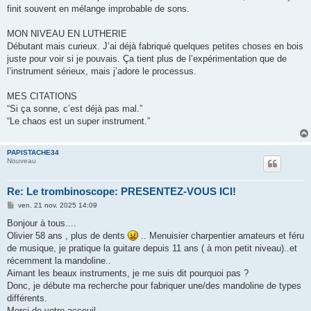
finit souvent en mélange improbable de sons.
MON NIVEAU EN LUTHERIE
Débutant mais curieux. J’ai déjà fabriqué quelques petites choses en bois
juste pour voir si je pouvais. Ça tient plus de l’expérimentation que de
l’instrument sérieux, mais j’adore le processus.
MES CITATIONS
“Si ça sonne, c’est déjà pas mal.”
“Le chaos est un super instrument.”
PAPISTACHE34
Nouveau
Re: Le trombinoscope: PRESENTEZ-VOUS ICI!
M
ven. 21 nov. 2025 14:09
e
s
Bonjour à tous....
s
Olivier 58 ans , plus de dents
.. Menuisier charpentier amateurs et féru
a
g
de musique, je pratique la guitare depuis 11 ans ( à mon petit niveau)..et
e
récemment la mandoline..
Aimant les beaux instruments, je me suis dit pourquoi pas ?
Donc, je débute ma recherche pour fabriquer une/des mandoline de types
différents.
Merci de votre acceuil