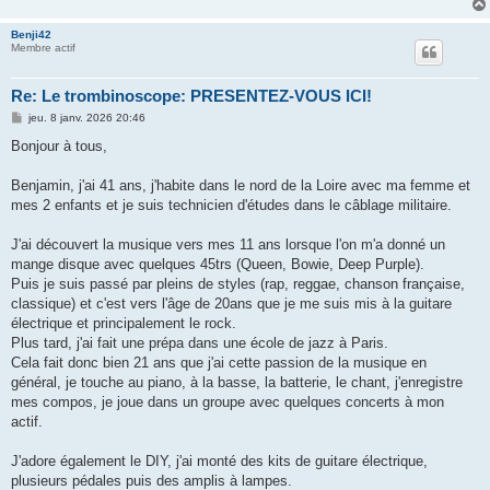
Benji42
Membre actif
Re: Le trombinoscope: PRESENTEZ-VOUS ICI!
M
jeu. 8 janv. 2026 20:46
e
s
Bonjour à tous,
s
a
g
Benjamin, j'ai 41 ans, j'habite dans le nord de la Loire avec ma femme et
e
mes 2 enfants et je suis technicien d'études dans le câblage militaire.
J'ai découvert la musique vers mes 11 ans lorsque l'on m'a donné un
mange disque avec quelques 45trs (Queen, Bowie, Deep Purple).
Puis je suis passé par pleins de styles (rap, reggae, chanson française,
classique) et c'est vers l'âge de 20ans que je me suis mis à la guitare
électrique et principalement le rock.
Plus tard, j'ai fait une prépa dans une école de jazz à Paris.
Cela fait donc bien 21 ans que j'ai cette passion de la musique en
général, je touche au piano, à la basse, la batterie, le chant, j'enregistre
mes compos, je joue dans un groupe avec quelques concerts à mon
actif.
J'adore également le DIY, j'ai monté des kits de guitare électrique,
plusieurs pédales puis des amplis à lampes.