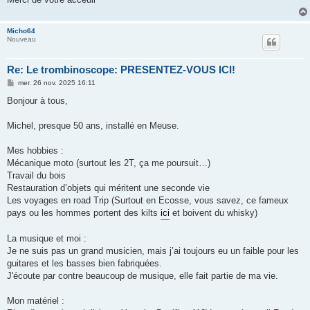
Micho64
Nouveau
Re: Le trombinoscope: PRESENTEZ-VOUS ICI!
M
mer. 26 nov. 2025 16:11
e
s
Bonjour à tous,
s
a
g
Michel, presque 50 ans, installé en Meuse.
e
Mes hobbies :
Mécanique moto (surtout les 2T, ça me poursuit…)
Travail du bois
Restauration d’objets qui méritent une seconde vie
Les voyages en road Trip (Surtout en Ecosse, vous savez, ce fameux
pays ou les hommes portent des kilts
ici
et boivent du whisky)
La musique et moi :
Je ne suis pas un grand musicien, mais j’ai toujours eu un faible pour les
guitares et les basses bien fabriquées.
J'écoute par contre beaucoup de musique, elle fait partie de ma vie.
Mon matériel :