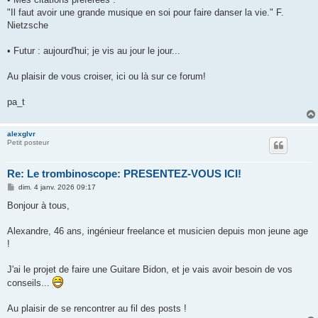
"Il faut avoir une grande musique en soi pour faire danser la vie." F.
Nietzsche
• Futur : aujourd'hui; je vis au jour le jour...
Au plaisir de vous croiser, ici ou là sur ce forum!
pa_t
alexglvr
Petit posteur
Re: Le trombinoscope: PRESENTEZ-VOUS ICI!
M
dim. 4 janv. 2026 09:17
e
s
Bonjour à tous,
s
a
g
Alexandre, 46 ans, ingénieur freelance et musicien depuis mon jeune age
e
!
J'ai le projet de faire une Guitare Bidon, et je vais avoir besoin de vos
conseils...
Au plaisir de se rencontrer au fil des posts !