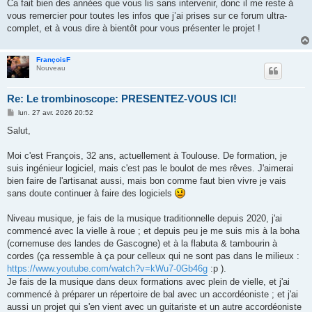
Ca fait bien des années que vous lis sans intervenir, donc il me reste à
vous remercier pour toutes les infos que j’ai prises sur ce forum ultra-
complet, et à vous dire à bientôt pour vous présenter le projet !
FrançoisF
Nouveau
Re: Le trombinoscope: PRESENTEZ-VOUS ICI!
M
lun. 27 avr. 2026 20:52
e
s
Salut,
s
a
g
Moi c'est François, 32 ans, actuellement à Toulouse. De formation, je
e
suis ingénieur logiciel, mais c'est pas le boulot de mes rêves. J'aimerai
bien faire de l'artisanat aussi, mais bon comme faut bien vivre je vais
sans doute continuer à faire des logiciels
Niveau musique, je fais de la musique traditionnelle depuis 2020, j'ai
commencé avec la vielle à roue ; et depuis peu je me suis mis à la boha
(cornemuse des landes de Gascogne) et à la flabuta & tambourin à
cordes (ça ressemble à ça pour celleux qui ne sont pas dans le milieux :
https://www.youtube.com/watch?v=kWu7-0Gb46g
:p ).
Je fais de la musique dans deux formations avec plein de vielle, et j'ai
commencé à préparer un répertoire de bal avec un accordéoniste ; et j'ai
aussi un projet qui s'en vient avec un guitariste et un autre accordéoniste