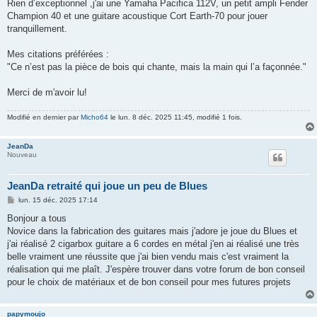
Rien d’exceptionnel ,j'ai une Yamaha Pacifica 112V, un petit ampli Fender
Champion 40 et une guitare acoustique Cort Earth-70 pour jouer
tranquillement.
Mes citations préférées :
"Ce n’est pas la pièce de bois qui chante, mais la main qui l’a façonnée."
Merci de m'avoir lu!
Modifié en dernier par
Micho64
le lun. 8 déc. 2025 11:45, modifié 1 fois.
JeanDa
Nouveau
JeanDa retraité qui joue un peu de Blues
M
lun. 15 déc. 2025 17:14
e
s
Bonjour a tous
s
Novice dans la fabrication des guitares mais j'adore je joue du Blues et
a
g
j'ai réalisé 2 cigarbox guitare a 6 cordes en métal j'en ai réalisé une très
e
belle vraiment une réussite que j'ai bien vendu mais c'est vraiment la
réalisation qui me plaît. J'espère trouver dans votre forum de bon conseil
pour le choix de matériaux et de bon conseil pour mes futures projets
papymoujo