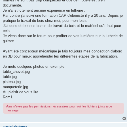
formes ne sont pas trop complexes et que ce modèle est bien
documenté.
Je n'ai strictement aucune expérience en lutherie .
Par contre j'ai suivi une formation CAP d'ébéniste il y a 20 ans. Depuis je
pratique le travail du bois chez moi, pour mon loisir.
J'ai donc de bonnes bases de travail du bois et le matériel qu'il faut pour
cela.
Je viens donc sur le forum pour profiter de vos lumières sur la lutherie de
guitare.
Ayant été concepteur mécanique je fais toujours mes conception d'abord
en 3D pour mieux appréhender les différentes étapes de la fabrication.
Je mets quelques photos en exemple.
table_chevet.jpg
table.jpg
plateau.jpg
marqueterie.jpg
Au plaisir de vous lire
Rom1
Vous n’avez pas les permissions nécessaires pour voir les fichiers joints à ce
message.
masterbricoleuse