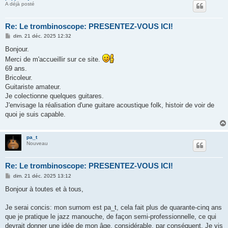
A déjà posté
Re: Le trombinoscope: PRESENTEZ-VOUS ICI!
M
dim. 21 déc. 2025 12:32
e
s
Bonjour.
s
Merci de m'accueillir sur ce site.
a
g
69 ans.
e
Bricoleur.
Guitariste amateur.
Je colectionne quelques guitares.
J'envisage la réalisation d'une guitare acoustique folk, histoir de voir de
quoi je suis capable.
pa_t
Nouveau
Re: Le trombinoscope: PRESENTEZ-VOUS ICI!
M
dim. 21 déc. 2025 13:12
e
s
Bonjour à toutes et à tous,
s
a
g
Je serai concis: mon surnom est pa_t, cela fait plus de quarante-cinq ans
e
que je pratique le jazz manouche, de façon semi-professionnelle, ce qui
devrait donner une idée de mon âge, considérable, par conséquent. Je vis