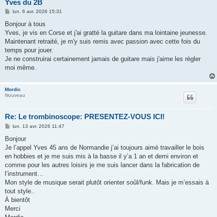
Yves du 2B
M
lun. 6 avr. 2026 15:31
e
s
Bonjour à tous
s
Yves, je vis en Corse et j'ai gratté la guitare dans ma lointaine jeunesse.
a
g
Maintenant retraité, je m'y suis remis avec passion avec cette fois du
e
temps pour jouer.
Je ne construirai certainement jamais de guitare mais j'aime les règler
moi même.
Mordic
Nouveau
Re: Le trombinoscope: PRESENTEZ-VOUS ICI!
M
lun. 13 avr. 2026 11:47
e
s
Bonjour
s
Je l’appel Yves 45 ans de Normandie j’ai toujours aimé travailler le bois
a
g
en hobbies et je me suis mis à la basse il y’a 1 an et demi environ et
e
comme pour les autres loisirs je me suis lancer dans la fabrication de
l’instrument…
Mon style de musique serait plutôt orienter soûl/funk. Mais je m’essais à
tout style..
À bientôt
Merci