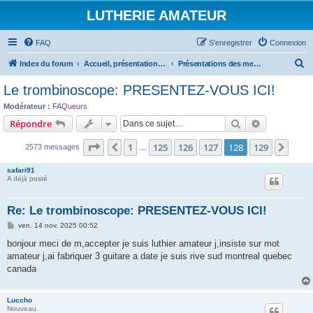
LUTHERIE AMATEUR
FAQ
S’enregistrer
Connexion
R
Index du forum
Accueil, présentations et informations
Présentations des membres
e
Le trombinoscope: PRESENTEZ-VOUS ICI!
c
Modérateur :
FAQueurs
h
Rechercher
Recherche 
Répondre
e
Page
128
sur
129
1
125
126
127
128
129
Précédente
Suiv
2573 messages
r
…
c
safari91
A déjà posté
h
e
Re: Le trombinoscope: PRESENTEZ-VOUS ICI!
r
M
ven. 14 nov. 2025 00:52
e
s
bonjour meci de m,accepter je suis luthier amateur j,insiste sur mot
s
amateur j,ai fabriquer 3 guitare a date je suis rive sud montreal quebec
a
g
canada
e
Luccho
Nouveau