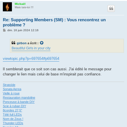
Mickaël
Mais tais-toi !!!
Re: Supporting Members (SM) : Vous rencontrez un
problème ?
M
dim. 16 juin 2024 12:16
e
s
s
girbon
a écrit :
a
g
Beautiful Girls in your city
e
viewtopic.php?p=697654#p697654
Il semblerait que ce soit son cas aussi. J'ai édité le message pour
changer le lien mais celui de base m'inspirait pas confiance.
Stratoïde
Sonata Aerea
Vielle à roue
Restauration mandoline
Ponceuse à bande DIY
Scie à ruban DIY
8cordes 27,5"
Télé full LEDs
Nom de Zeus !
Thunder-LEDs