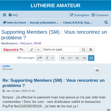
LUTHERIE AMATEUR
FAQ
S’enregistrer
Connexion
R
Index du forum
Accueil, présentations et informations
Charte, B.R.A.B., Supporting Members et Association
e
Supporting Members (SM) : Vous rencontrez un
c
problème ?
h
Modérateurs :
FAQueurs
,
BRAB
e
Rechercher
Recherche 
Répondre
r
Page
20
sur
20
1
16
17
18
19
20
Précédente
398 messages
…
c
h
sebfol
Nouveau
e
r
Re: Supporting Members (SM) : Vous rencontrez un
problème ?
M
mar. 23 janv. 2024 07:44
e
s
Bonjour , j'ai effectué le paiement mais trop pressé je n'ai pas noté mais
s
coordonnées ! Donc les voici : nom d'utilisateur sebfol et transaction
a
g
PayPal 9wr1116230230310t , j'ai hate de lire tout ça !
e