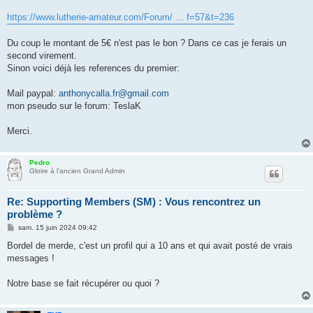
https://www.lutherie-amateur.com/Forum/ ... f=57&t=236
Du coup le montant de 5€ n'est pas le bon ? Dans ce cas je ferais un
second virement.
Sinon voici déjà les references du premier:
Mail paypal:
anthonycalla.fr@gmail.com
mon pseudo sur le forum: TeslaK
Merci.
Pedro
Gloire à l'ancien Grand Admin
Re: Supporting Members (SM) : Vous rencontrez un
problème ?
M
sam. 15 juin 2024 09:42
e
s
Bordel de merde, c'est un profil qui a 10 ans et qui avait posté de vrais
s
messages !
a
g
e
Notre base se fait récupérer ou quoi ?