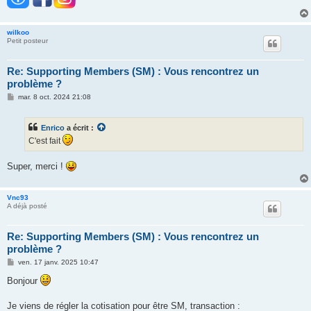
wilkoo
Petit posteur
Re: Supporting Members (SM) : Vous rencontrez un
problème ?
M
mar. 8 oct. 2024 21:08
e
s
s
Enrico
a écrit :
a
g
C'est fait
e
Super, merci !
Vnc93
A déjà posté
Re: Supporting Members (SM) : Vous rencontrez un
problème ?
M
ven. 17 janv. 2025 10:47
e
s
Bonjour
s
a
g
Je viens de régler la cotisation pour être SM, transaction :