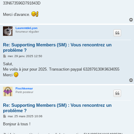
e
33N673596D791843D
Merci d'avance.
LaurentdeLyon
forumeur régulier
Re: Supporting Members (SM) : Vous rencontrez un
problème ?
M
mer. 29 janv. 2025 12:50
e
s
Salut,
s
Me voila à jour pour 2025. Transaction paypal 632879130K9634055
a
g
Merci
e
Fischkemar
Petit posteur
Re: Supporting Members (SM) : Vous rencontrez un
problème ?
M
mar. 25 mars 2025 10:06
e
s
Bonjour à tous !
s
a
g