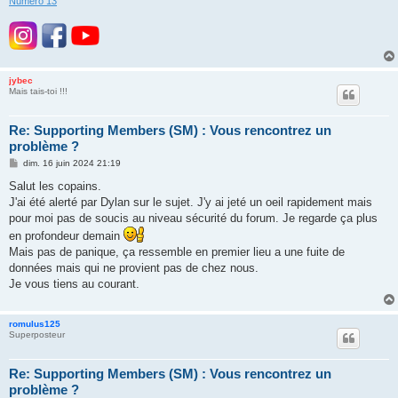
Numéro 13
jybec
Mais tais-toi !!!
Re: Supporting Members (SM) : Vous rencontrez un
problème ?
M
dim. 16 juin 2024 21:19
e
s
Salut les copains.
s
J'ai été alerté par Dylan sur le sujet. J'y ai jeté un oeil rapidement mais
a
g
pour moi pas de soucis au niveau sécurité du forum. Je regarde ça plus
e
en profondeur demain
Mais pas de panique, ça ressemble en premier lieu a une fuite de
données mais qui ne provient pas de chez nous.
Je vous tiens au courant.
romulus125
Superposteur
Re: Supporting Members (SM) : Vous rencontrez un
problème ?