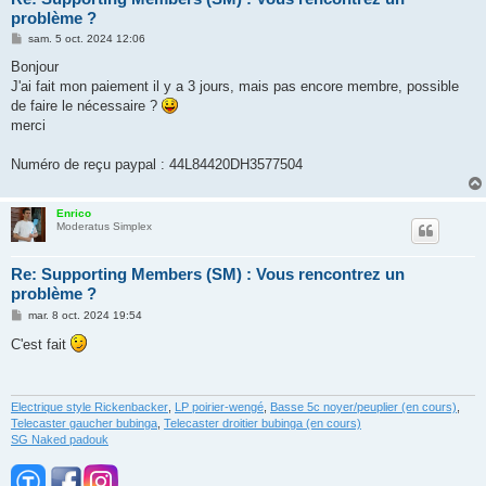
problème ?
M
sam. 5 oct. 2024 12:06
e
s
Bonjour
s
J'ai fait mon paiement il y a 3 jours, mais pas encore membre, possible
a
g
de faire le nécessaire ?
e
merci
Numéro de reçu paypal : 44L84420DH3577504
Enrico
Moderatus Simplex
Re: Supporting Members (SM) : Vous rencontrez un
problème ?
M
mar. 8 oct. 2024 19:54
e
s
C'est fait
s
a
g
e
Electrique style Rickenbacker
,
LP poirier-wengé
,
Basse 5c noyer/peuplier (en cours)
,
Telecaster gaucher bubinga
,
Telecaster droitier bubinga (en cours)
SG Naked padouk