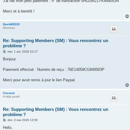
J'ai fait mon petit paiement : n° de transaction 5HU29521YK849053N
e
Merci et à bientôt !
David69220
Nouveau
Re: Supporting Members (SM) : Vous rencontrez un
problème ?
M
mer. 1 avr. 2026 22:17
e
s
Bonjour,
s
a
g
Paiement effectué : Numéro de reçu : 76E14059CG840003P
e
Merci pour avoir remis à jour le lien Paypal.
Coconut
A déjà posté
Re: Supporting Members (SM) : Vous rencontrez un
problème ?
M
dim. 3 mai 2026 13:50
e
s
Hello,