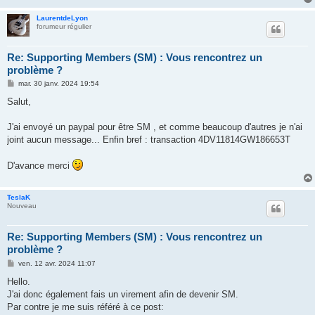
LaurentdeLyon
forumeur régulier
Re: Supporting Members (SM) : Vous rencontrez un
problème ?
M
mar. 30 janv. 2024 19:54
e
s
Salut,
s
a
g
J'ai envoyé un paypal pour être SM , et comme beaucoup d'autres je n'ai
e
joint aucun message... Enfin bref : transaction 4DV11814GW186653T
D'avance merci
TeslaK
Nouveau
Re: Supporting Members (SM) : Vous rencontrez un
problème ?
M
ven. 12 avr. 2024 11:07
e
s
Hello.
s
J'ai donc également fais un virement afin de devenir SM.
a
g
Par contre je me suis référé à ce post:
e