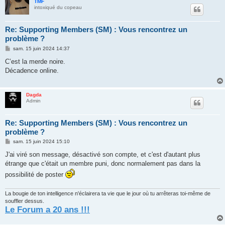
TMF
intoxiqué du copeau
Re: Supporting Members (SM) : Vous rencontrez un
problème ?
M
sam. 15 juin 2024 14:37
e
s
C’est la merde noire.
s
Décadence online.
a
g
e
Dagda
Admin
Re: Supporting Members (SM) : Vous rencontrez un
problème ?
M
sam. 15 juin 2024 15:10
e
s
J'ai viré son message, désactivé son compte, et c'est d'autant plus
s
étrange que c'était un membre puni, donc normalement pas dans la
a
g
possibilité de poster
e
La bougie de ton intelligence n'éclairera ta vie que le jour où tu arrêteras toi-même de
souffler dessus.
Le Forum a 20 ans !!!