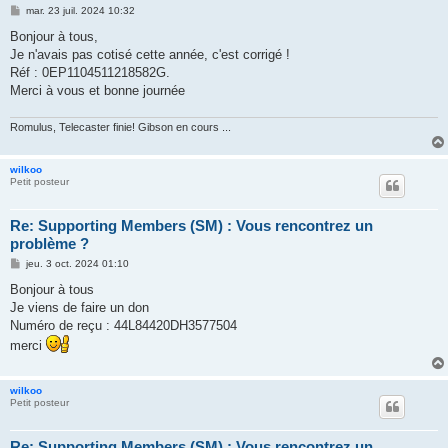
M
mar. 23 juil. 2024 10:32
e
s
Bonjour à tous,
s
Je n'avais pas cotisé cette année, c'est corrigé !
a
g
Réf : 0EP1104511218582G.
e
Merci à vous et bonne journée
Romulus, Telecaster finie! Gibson en cours ...
wilkoo
Petit posteur
Re: Supporting Members (SM) : Vous rencontrez un
problème ?
M
jeu. 3 oct. 2024 01:10
e
s
Bonjour à tous
s
Je viens de faire un don
a
g
Numéro de reçu : 44L84420DH3577504
e
merci
wilkoo
Petit posteur
Re: Supporting Members (SM) : Vous rencontrez un