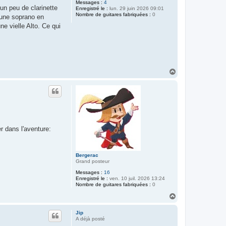
Messages :
4
un peu de clarinette
Enregistré le :
lun. 29 juin 2026 09:01
Nombre de guitares fabriquées :
0
é une soprano en
ne vielle Alto. Ce qui
H
a
u
t
r dans l'aventure:
Bergerac
Grand posteur
Messages :
16
Enregistré le :
ven. 10 juil. 2026 13:24
Nombre de guitares fabriquées :
0
H
a
u
Jip
t
A déjà posté