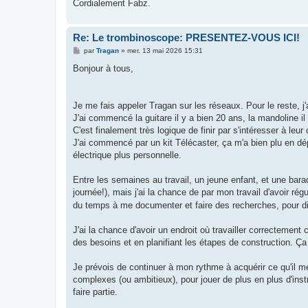
Cordialement Fabz.
Re: Le trombinoscope: PRESENTEZ-VOUS ICI!
M
par
Tragan
»
mer. 13 mai 2026 15:31
e
s
Bonjour à tous,
s
a
g
e
Je me fais appeler Tragan sur les réseaux. Pour le reste, j'
J'ai commencé la guitare il y a bien 20 ans, la mandoline il
C'est finalement très logique de finir par s'intéresser à leur 
J'ai commencé par un kit Télécaster, ça m'a bien plu en dépit
électrique plus personnelle.
Entre les semaines au travail, un jeune enfant, et une baraq
journée!), mais j'ai la chance de par mon travail d'avoir r
du temps à me documenter et faire des recherches, pour di
J'ai la chance d'avoir un endroit où travailler correctement 
des besoins et en planifiant les étapes de construction. Ça
Je prévois de continuer à mon rythme à acquérir ce qu'il me
complexes (ou ambitieux), pour jouer de plus en plus d'in
faire partie.