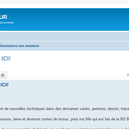
UR
instruments
résentations des membres
ICI!
echercher
Recherche avancée
2
ICI!
rir de nouvelles techniques dans des domaines variés, peinture, dessin, travai
ousse, laine et diverses sortes de tissus, pour ma fille qui est fan de la BD B