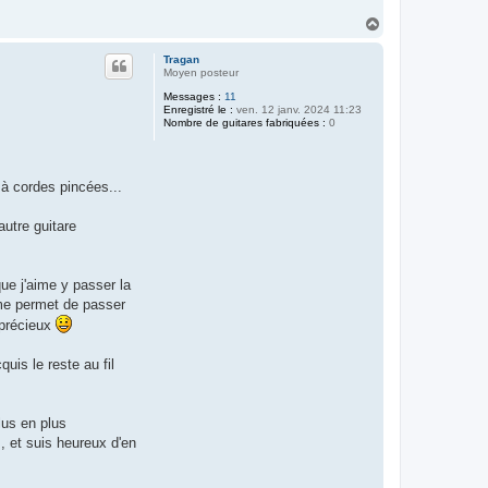
H
a
u
Tragan
t
Moyen posteur
Messages :
11
Enregistré le :
ven. 12 janv. 2024 11:23
Nombre de guitares fabriquées :
0
 à cordes pincées...
autre guitare
que j'aime y passer la
i me permet de passer
 précieux
uis le reste au fil
lus en plus
, et suis heureux d'en