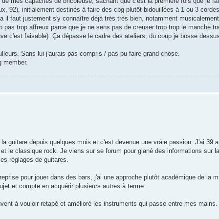
ble de mes capacités de bricoleuse, sachant que c'est la première fois que je f
, 92), initialement destinés à faire des cbg plutôt bidouillées à 1 ou 3 cor
ça il faut justement s'y connaître déjà très très bien, notamment musicalement),
o pas trop affreux parce que je ne sens pas de creuser trop trop le manche tr
ouve c'est faisable). Ça dépasse le cadre des ateliers, du coup je bosse dess
lleurs. Sans lui j'aurais pas compris / pas pu faire grand chose.
ng member.
r la guitare depuis quelques mois et c'est devenue une vraie passion. J'ai 39 a
et le classique rock. Je viens sur se forum pour glané des informations sur la l
les réglages de guitares.
 reprise pour jouer dans des bars, j'ai une approche plutôt académique de la 
e sujet et compte en acquérir plusieurs autres à terme.
vent à vouloir retapé et amélioré les instruments qui passe entre mes mains.