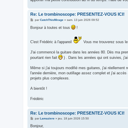
Re: Le trombinoscope: PRESENTEZ-VOUS ICI!
M
par
CatchThisMirage
»
sam. 13 juin 2026 09:52
e
s
Bonjour à toutes et tous
!
s
a
g
e
C'est Frédéric à l'appareil
Vous me trouverez sous le
J'ai commencé la guitare dans les années 80. Dès ma premièr
pourtant rien fait
) . Dans les années qui ont suivies, j'
Même si j'ai toujours modifié mes guitares, j'ai réellement 
l'année dernière, mon outillage assez complet et j'ai accès
projets plus complexes.
A bientôt !
Frédéric
Re: Le trombinoscope: PRESENTEZ-VOUS ICI!
M
par
Lamaziere
»
jeu. 18 juin 2026 15:50
e
s
Bonjour,