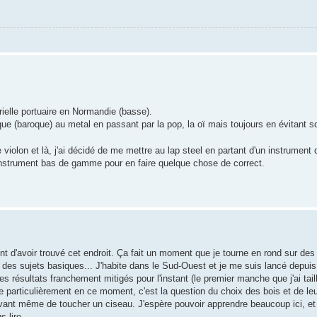
ielle portuaire en Normandie (basse).
ue (baroque) au metal en passant par la pop, la oï mais toujours en évitant 
e violon et là, j'ai décidé de me mettre au lap steel en partant d'un instrument
nstrument bas de gamme pour en faire quelque chose de correct.
ent d'avoir trouvé cet endroit. Ça fait un moment que je tourne en rond sur de
t des sujets basiques... J'habite dans le Sud-Ouest et je me suis lancé depui
 résultats franchement mitigés pour l'instant (le premier manche que j'ai taill
ne particulièrement en ce moment, c'est la question du choix des bois et de l
vant même de toucher un ciseau. J'espère pouvoir apprendre beaucoup ici, et
s lire.