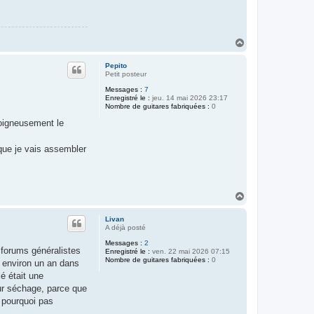
H
a
u
Pepito
t
Petit posteur
Messages :
7
Enregistré le :
jeu. 14 mai 2026 23:17
Nombre de guitares fabriquées :
0
soigneusement le
 que je vais assembler
H
a
u
Livan
t
A déjà posté
Messages :
2
s forums généralistes
Enregistré le :
ven. 22 mai 2026 07:15
Nombre de guitares fabriquées :
0
s environ un an dans
é était une
eur séchage, parce que
 pourquoi pas