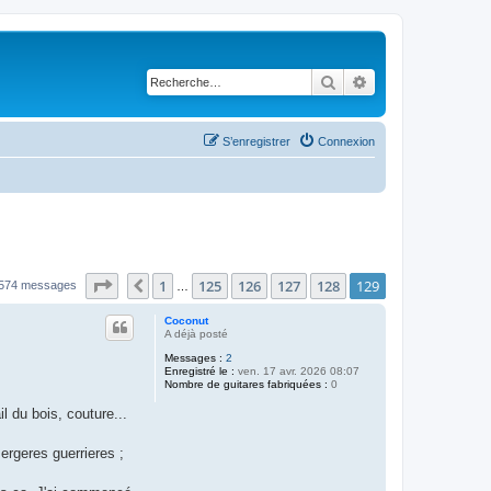
Rechercher
Recherche avancé
S’enregistrer
Connexion
Page
129
sur
129
1
125
126
127
128
129
Précédente
574 messages
…
Coconut
A déjà posté
Messages :
2
Enregistré le :
ven. 17 avr. 2026 08:07
Nombre de guitares fabriquées :
0
l du bois, couture...
ergeres guerrieres ;