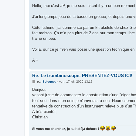
e
s
Hello, moi c'est JP, je me suis inscrit il y a un bon moment 
s
a
g
J'ai longtemps joué de la basse en groupe, et depuis une vi
e
Côté lutherie, j'ai commencé par un kit ukulélé de chez S
fait maison. Ça m'a pris plus de 2 ans sur mon temps libre
traine un peu.
Voilà, sur ce je m'en vais poser une question technique en 
A +
Re: Le trombinoscope: PRESENTEZ-VOUS ICI!
M
par
Solognot
»
ven. 17 juil. 2026 13:17
e
s
Bonjour,
s
venant juste de commencer la construction d'une "cigar box 
a
g
tout seul dans mon coin je n'arriverais à rien. Heureusemen
e
tentative de construction d'un instrument relève plus d'un "
A très bientôt,
Christian
Si vous me cherchez, je suis déjà dehors !