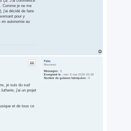
ais ça. J'ai commencé
des. Comme je ne me
 j'ai décidé de faire
aversant pour y
us en autonomie au
H
a
u
Fabz
t
Nouveau
Messages :
1
Enregistré le :
mer. 6 mai 2026 20:38
Nombre de guitares fabriquées :
0
ns, je suis du sud
utherie, j'ai un projet
musique et de tous ce