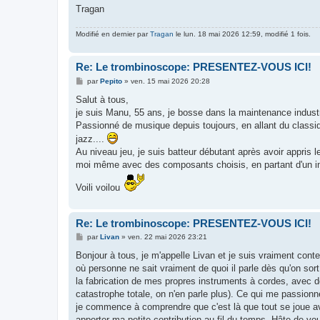
Tragan
Modifié en dernier par
Tragan
le lun. 18 mai 2026 12:59, modifié 1 fois.
Re: Le trombinoscope: PRESENTEZ-VOUS ICI!
M
par
Pepito
»
ven. 15 mai 2026 20:28
e
s
Salut à tous,
s
je suis Manu, 55 ans, je bosse dans la maintenance industr
a
g
Passionné de musique depuis toujours, en allant du classiq
e
jazz....
Au niveau jeu, je suis batteur débutant après avoir appris l
moi même avec des composants choisis, en partant d'un i
Voili voilou
Re: Le trombinoscope: PRESENTEZ-VOUS ICI!
M
par
Livan
»
ven. 22 mai 2026 23:21
e
s
Bonjour à tous, je m'appelle Livan et je suis vraiment cont
s
où personne ne sait vraiment de quoi il parle dès qu'on sor
a
g
la fabrication de mes propres instruments à cordes, avec des
e
catastrophe totale, on n'en parle plus). Ce qui me passion
je commence à comprendre que c'est là que tout se joue a
apporter ma petite contribution au fil du temps. Hâte de vou