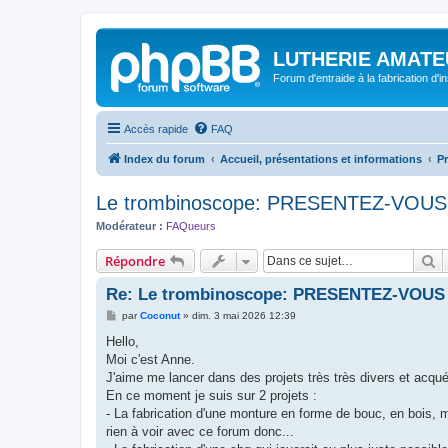
LUTHERIE AMATE
Forum d'entraide à la fabrication d'
Accès rapide
FAQ
Index du forum
Accueil, présentations et informations
P
Le trombinoscope: PRESENTEZ-VOUS 
Modérateur :
FAQueurs
R
Répondre
Re: Le trombinoscope: PRESENTEZ-VOUS 
M
par
Coconut
»
dim. 3 mai 2026 12:39
e
s
Hello,
s
Moi c'est Anne.
a
g
J'aime me lancer dans des projets très très divers et acqué
e
En ce moment je suis sur 2 projets :
- La fabrication d'une monture en forme de bouc, en bois, m
rien à voir avec ce forum donc...