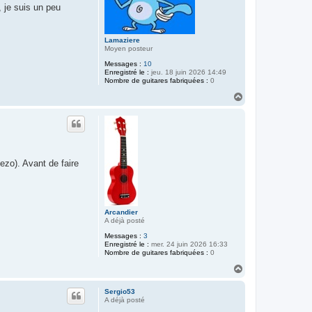
i
 je suis un peu
s
M
i
r
Lamaziere
a
Moyen posteur
g
e
Messages :
10
Enregistré le :
jeu. 18 juin 2026 14:49
Nombre de guitares fabriquées :
0
H
a
u
t
ezo). Avant de faire
Arcandier
A déjà posté
Messages :
3
Enregistré le :
mer. 24 juin 2026 16:33
Nombre de guitares fabriquées :
0
H
a
u
Sergio53
t
A déjà posté