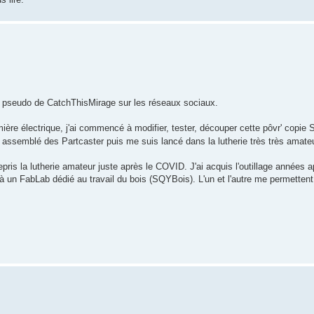
 pseudo de CatchThisMirage sur les réseaux sociaux.
e électrique, j'ai commencé à modifier, tester, découper cette pôvr' copie Str
ai assemblé des Partcaster puis me suis lancé dans la lutherie très très amateu
repris la lutherie amateur juste après le COVID. J'ai acquis l'outillage années
 à un FabLab dédié au travail du bois (SQYBois). L'un et l'autre me permetten