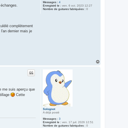
Messages :
4
et échanges.
Enregistré le :
ven. 6 oct. 2023 12:27
Nombre de guitares fabriquées :
0
ukulélé complètement
l'an dernier mais je
H
a
u
t
 je me suis aperçu que
tillage
Cette
Solognot
A déjà posté
Messages :
3
Enregistré le :
ven. 17 juil. 2026 12:51
Nombre de guitares fabriquées :
0