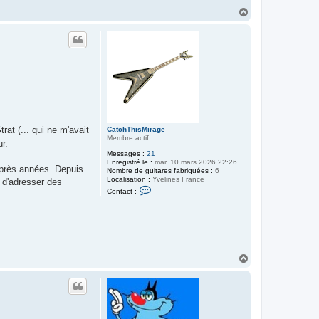
H
a
u
t
at (... qui ne m'avait
CatchThisMirage
Membre actif
r.
Messages :
21
Enregistré le :
mar. 10 mars 2026 22:26
 après années. Depuis
Nombre de guitares fabriquées :
6
Localisation :
Yvelines France
t d'adresser des
C
Contact :
o
n
t
a
c
t
e
r
H
C
a
a
u
t
t
c
h
T
h