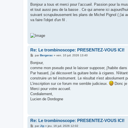
e
s
Bonjour a tous et merci pour l’accueil. Passion pour la mus
s
et tout aussi peu de la basse . Ce qui amene ici aujourd'hui
a
g
suivant scrupuleusement les plans de Michel Pignol ( j'ai ac
e
va faire l'objet d'un fil .
Re: Le trombinoscope: PRESENTEZ-VOUS ICI!
M
par
Bergerac
»
ven. 10 juil. 2026 13:40
e
s
Bonjour,
s
comme mon pseudo peut le laisser supposer, j'habite dans 
a
g
Par hasard, j'ai découvert la guitare boite à cigares. N'ét
e
construire un tel instrument. Le résultat n'est absolument 
L'inscription sur ce forum me semble judicieux.
Donc je 
Merci pour votre accueil.
Cordialement,
Lucien de Dordogne
Re: Le trombinoscope: PRESENTEZ-VOUS ICI!
M
par
Jip
»
jeu. 16 juil. 2026 12:02