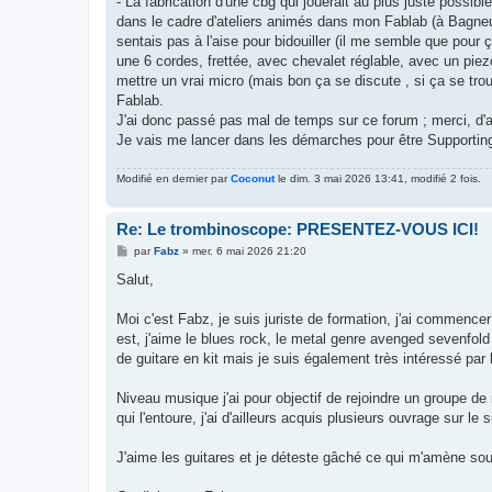
- La fabrication d'une cbg qui jouerait au plus juste possi
dans le cadre d'ateliers animés dans mon Fablab (à Bagneux
sentais pas à l'aise pour bidouiller (il me semble que pour 
une 6 cordes, frettée, avec chevalet réglable, avec un piez
mettre un vrai micro (mais bon ça se discute , si ça se tr
Fablab.
J'ai donc passé pas mal de temps sur ce forum ; merci, d'ai
Je vais me lancer dans les démarches pour être Supporti
Modifié en dernier par
Coconut
le dim. 3 mai 2026 13:41, modifié 2 fois.
Re: Le trombinoscope: PRESENTEZ-VOUS ICI!
M
par
Fabz
»
mer. 6 mai 2026 21:20
e
s
Salut,
s
a
g
Moi c'est Fabz, je suis juriste de formation, j'ai commence
e
est, j'aime le blues rock, le metal genre avenged sevenfold 
de guitare en kit mais je suis également très intéressé par 
Niveau musique j'ai pour objectif de rejoindre un groupe de
qui l'entoure, j'ai d'ailleurs acquis plusieurs ouvrage sur l
J'aime les guitares et je déteste gâché ce qui m'amène sou