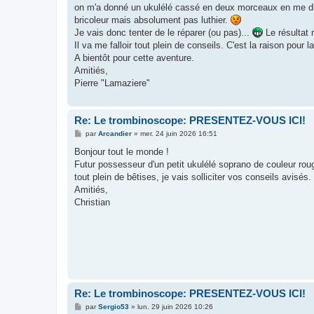
s
on m'a donné un ukulélé cassé en deux morceaux en me disan
a
g
bricoleur mais absolument pas luthier.
e
Je vais donc tenter de le réparer (ou pas)...
Le résultat 
Il va me falloir tout plein de conseils. C'est la raison pour 
A bientôt pour cette aventure.
Amitiés,
Pierre "Lamaziere"
Re: Le trombinoscope: PRESENTEZ-VOUS ICI!
M
par
Arcandier
»
mer. 24 juin 2026 16:51
e
s
Bonjour tout le monde !
s
Futur possesseur d'un petit ukulélé soprano de couleur roug
a
g
tout plein de bêtises, je vais solliciter vos conseils avisés.
e
Amitiés,
Christian
Re: Le trombinoscope: PRESENTEZ-VOUS ICI!
M
par
Sergio53
»
lun. 29 juin 2026 10:26