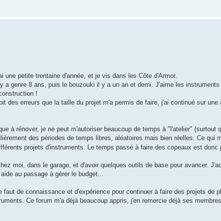
ai une petite trentaine d'année, et je vis dans les Côte d'Armor.
 y a genre 8 ans, puis le bouzouki il y a un an et demi. J'aime les instruments
construction !
 des erreurs que la taille du projet m'a permis de faire, j'ai continué sur une 
ue à rénover, je ne peut m'autoriser beaucoup de temps à "l'atelier" (surtout 
égulièrement des périodes de temps libres, aléatoires mais bien réelles. Ce qu
fférents projets d'instruments. Le temps passé à faire des copeaux est donc
chez moi, dans le garage, et d'avoir quelques outils de base pour avancer. J'acq
 aide au passage à gérer le budget...
 faut de connaissance et d'expérience pour continuer à faire des projets de p
struments. Ce forum m'a déjà beaucoup appris, j'en remercie déjà ses membres