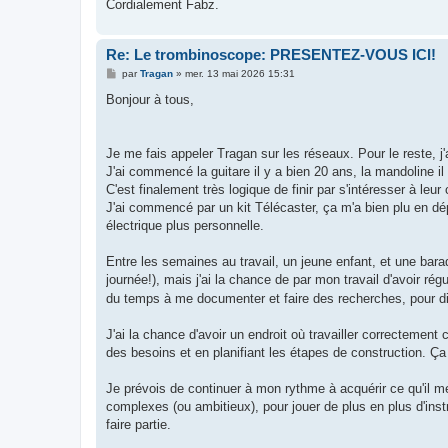
Cordialement Fabz.
Re: Le trombinoscope: PRESENTEZ-VOUS ICI!
M
par
Tragan
»
mer. 13 mai 2026 15:31
e
s
Bonjour à tous,
s
a
g
e
Je me fais appeler Tragan sur les réseaux. Pour le reste, j'
J'ai commencé la guitare il y a bien 20 ans, la mandoline il
C'est finalement très logique de finir par s'intéresser à leur 
J'ai commencé par un kit Télécaster, ça m'a bien plu en dépit
électrique plus personnelle.
Entre les semaines au travail, un jeune enfant, et une baraq
journée!), mais j'ai la chance de par mon travail d'avoir r
du temps à me documenter et faire des recherches, pour di
J'ai la chance d'avoir un endroit où travailler correctement 
des besoins et en planifiant les étapes de construction. Ça
Je prévois de continuer à mon rythme à acquérir ce qu'il me
complexes (ou ambitieux), pour jouer de plus en plus d'in
faire partie.