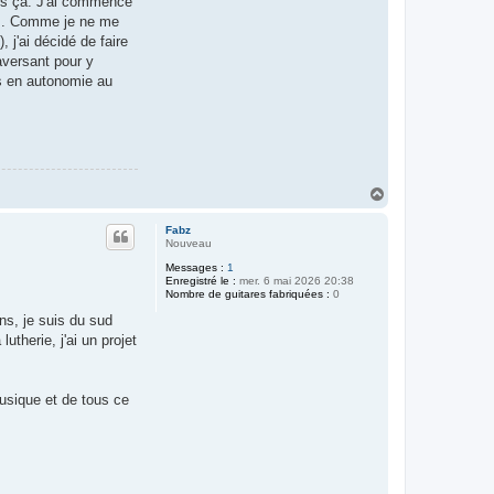
ais ça. J'ai commencé
des. Comme je ne me
 j'ai décidé de faire
aversant pour y
us en autonomie au
H
a
u
Fabz
t
Nouveau
Messages :
1
Enregistré le :
mer. 6 mai 2026 20:38
Nombre de guitares fabriquées :
0
ns, je suis du sud
utherie, j'ai un projet
musique et de tous ce