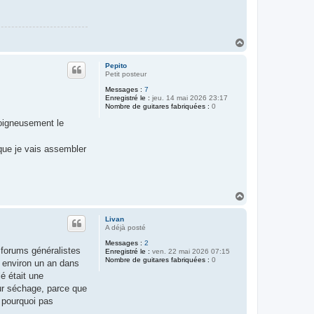
H
a
u
Pepito
t
Petit posteur
Messages :
7
Enregistré le :
jeu. 14 mai 2026 23:17
Nombre de guitares fabriquées :
0
soigneusement le
 que je vais assembler
H
a
u
Livan
t
A déjà posté
Messages :
2
s forums généralistes
Enregistré le :
ven. 22 mai 2026 07:15
Nombre de guitares fabriquées :
0
s environ un an dans
é était une
eur séchage, parce que
 pourquoi pas