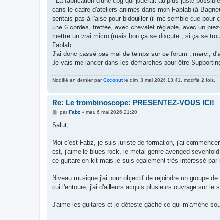
- La fabrication d'une cbg qui jouerait au plus juste possi
dans le cadre d'ateliers animés dans mon Fablab (à Bagneux
sentais pas à l'aise pour bidouiller (il me semble que pour 
une 6 cordes, frettée, avec chevalet réglable, avec un piez
mettre un vrai micro (mais bon ça se discute , si ça se tr
Fablab.
J'ai donc passé pas mal de temps sur ce forum ; merci, d'ai
Je vais me lancer dans les démarches pour être Supporti
Modifié en dernier par
Coconut
le dim. 3 mai 2026 13:41, modifié 2 fois.
Re: Le trombinoscope: PRESENTEZ-VOUS ICI!
M
par
Fabz
»
mer. 6 mai 2026 21:20
e
s
Salut,
s
a
g
Moi c'est Fabz, je suis juriste de formation, j'ai commence
e
est, j'aime le blues rock, le metal genre avenged sevenfold 
de guitare en kit mais je suis également très intéressé par 
Niveau musique j'ai pour objectif de rejoindre un groupe de
qui l'entoure, j'ai d'ailleurs acquis plusieurs ouvrage sur l
J'aime les guitares et je déteste gâché ce qui m'amène sou