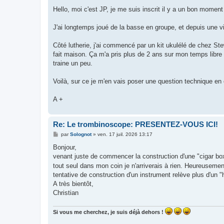
e
s
Hello, moi c'est JP, je me suis inscrit il y a un bon moment 
s
a
g
J'ai longtemps joué de la basse en groupe, et depuis une vi
e
Côté lutherie, j'ai commencé par un kit ukulélé de chez S
fait maison. Ça m'a pris plus de 2 ans sur mon temps libre
traine un peu.
Voilà, sur ce je m'en vais poser une question technique en 
A +
Re: Le trombinoscope: PRESENTEZ-VOUS ICI!
M
par
Solognot
»
ven. 17 juil. 2026 13:17
e
s
Bonjour,
s
venant juste de commencer la construction d'une "cigar box 
a
g
tout seul dans mon coin je n'arriverais à rien. Heureusemen
e
tentative de construction d'un instrument relève plus d'un "
A très bientôt,
Christian
Si vous me cherchez, je suis déjà dehors !