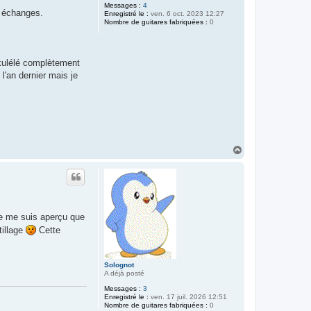
Messages :
4
et échanges.
Enregistré le :
ven. 6 oct. 2023 12:27
Nombre de guitares fabriquées :
0
ukulélé complètement
l'an dernier mais je
H
a
u
t
 je me suis aperçu que
tillage
Cette
Solognot
A déjà posté
Messages :
3
Enregistré le :
ven. 17 juil. 2026 12:51
Nombre de guitares fabriquées :
0