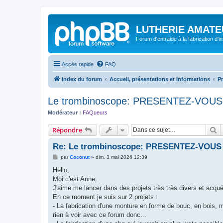
LUTHERIE AMATE
Forum d'entraide à la fabrication d'
Accès rapide
FAQ
Index du forum
Accueil, présentations et informations
P
Le trombinoscope: PRESENTEZ-VOUS 
Modérateur :
FAQueurs
R
Répondre
Re: Le trombinoscope: PRESENTEZ-VOUS 
M
par
Coconut
»
dim. 3 mai 2026 12:39
e
s
Hello,
s
Moi c'est Anne.
a
g
J'aime me lancer dans des projets très très divers et acqué
e
En ce moment je suis sur 2 projets :
- La fabrication d'une monture en forme de bouc, en bois, m
rien à voir avec ce forum donc...