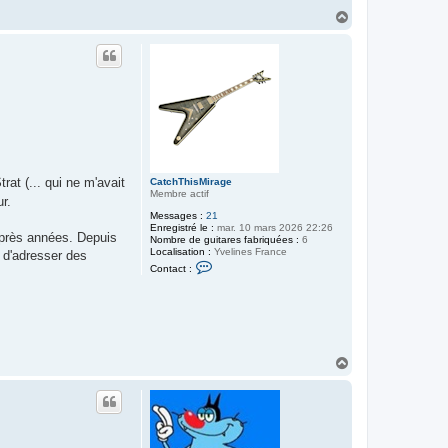
H
a
u
t
at (... qui ne m'avait
CatchThisMirage
Membre actif
r.
Messages :
21
Enregistré le :
mar. 10 mars 2026 22:26
 après années. Depuis
Nombre de guitares fabriquées :
6
Localisation :
Yvelines France
t d'adresser des
C
Contact :
o
n
t
a
c
t
e
r
H
C
a
a
u
t
t
c
h
T
h