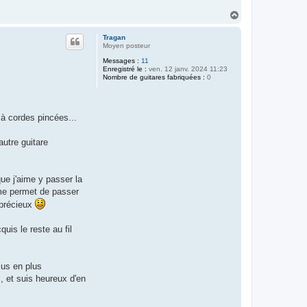
H
a
u
Tragan
t
Moyen posteur
Messages :
11
Enregistré le :
ven. 12 janv. 2024 11:23
Nombre de guitares fabriquées :
0
 à cordes pincées...
autre guitare
que j'aime y passer la
i me permet de passer
 précieux
uis le reste au fil
lus en plus
, et suis heureux d'en