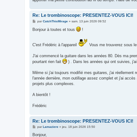
Re: Le trombinoscope: PRESENTEZ-VOUS ICI!
M
par
CatchThisMirage
»
sam. 13 juin 2026 09:52
e
s
Bonjour à toutes et tous
!
s
a
g
e
C'est Frédéric à l'appareil
Vous me trouverez sous le
J'ai commencé la guitare dans les années 80. Dès ma premièr
pourtant rien fait
) . Dans les années qui ont suivies, j'
Même si j'ai toujours modifié mes guitares, j'ai réellement 
l'année dernière, mon outillage assez complet et j'ai accès
projets plus complexes.
A bientôt !
Frédéric
Re: Le trombinoscope: PRESENTEZ-VOUS ICI!
M
par
Lamaziere
»
jeu. 18 juin 2026 15:50
e
s
Bonjour,