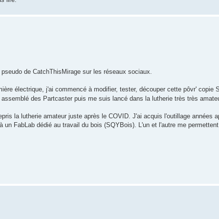
 pseudo de CatchThisMirage sur les réseaux sociaux.
e électrique, j'ai commencé à modifier, tester, découper cette pôvr' copie Str
ai assemblé des Partcaster puis me suis lancé dans la lutherie très très amateu
repris la lutherie amateur juste après le COVID. J'ai acquis l'outillage années
 à un FabLab dédié au travail du bois (SQYBois). L'un et l'autre me permetten