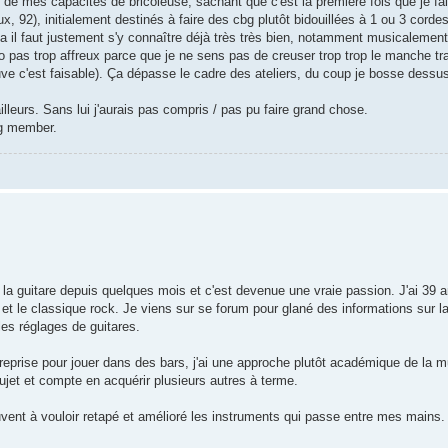
ble de mes capacités de bricoleuse, sachant que c'est la première fois que je f
, 92), initialement destinés à faire des cbg plutôt bidouillées à 1 ou 3 cor
ça il faut justement s'y connaître déjà très très bien, notamment musicalement),
o pas trop affreux parce que je ne sens pas de creuser trop trop le manche tr
ouve c'est faisable). Ça dépasse le cadre des ateliers, du coup je bosse dess
lleurs. Sans lui j'aurais pas compris / pas pu faire grand chose.
ng member.
r la guitare depuis quelques mois et c'est devenue une vraie passion. J'ai 39 a
et le classique rock. Je viens sur se forum pour glané des informations sur la l
les réglages de guitares.
 reprise pour jouer dans des bars, j'ai une approche plutôt académique de la 
e sujet et compte en acquérir plusieurs autres à terme.
vent à vouloir retapé et amélioré les instruments qui passe entre mes mains.