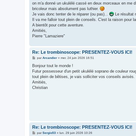
s
on m'a donné un ukulélé cassé en deux morceaux en me disan
a
g
bricoleur mais absolument pas luthier.
e
Je vais donc tenter de le réparer (ou pas)...
Le résultat 
Il va me falloir tout plein de conseils. C'est la raison pour 
A bientôt pour cette aventure.
Amitiés,
Pierre "Lamaziere"
Re: Le trombinoscope: PRESENTEZ-VOUS ICI!
M
par
Arcandier
»
mer. 24 juin 2026 16:51
e
s
Bonjour tout le monde !
s
Futur possesseur d'un petit ukulélé soprano de couleur roug
a
g
tout plein de bêtises, je vais solliciter vos conseils avisés.
e
Amitiés,
Christian
Re: Le trombinoscope: PRESENTEZ-VOUS ICI!
M
par
Sergio53
»
lun. 29 juin 2026 10:26