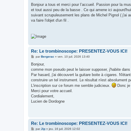
e
s
Bonjour a tous et merci pour l’accueil. Passion pour la mus
s
et tout aussi peu de la basse . Ce qui amene ici aujourd'hui
a
g
suivant scrupuleusement les plans de Michel Pignol ( j'ai ac
e
va faire l'objet d'un fil .
Re: Le trombinoscope: PRESENTEZ-VOUS ICI!
M
par
Bergerac
»
ven. 10 juil. 2026 13:40
e
s
Bonjour,
s
comme mon pseudo peut le laisser supposer, j'habite dans 
a
g
Par hasard, j'ai découvert la guitare boite à cigares. N'ét
e
construire un tel instrument. Le résultat n'est absolument 
L'inscription sur ce forum me semble judicieux.
Donc je 
Merci pour votre accueil.
Cordialement,
Lucien de Dordogne
Re: Le trombinoscope: PRESENTEZ-VOUS ICI!
M
par
Jip
»
jeu. 16 juil. 2026 12:02