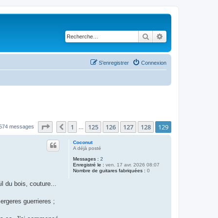
Rechercher
Recherche avancé
S’enregistrer
Connexion
Page
129
sur
129
1
125
126
127
128
129
Précédente
574 messages
…
Coconut
A déjà posté
Messages :
2
Enregistré le :
ven. 17 avr. 2026 08:07
Nombre de guitares fabriquées :
0
l du bois, couture...
ergeres guerrieres ;