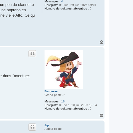
Messages :
4
un peu de clarinette
Enregistré le :
lun. 29 juin 2026 09:01
Nombre de guitares fabriquées :
0
é une soprano en
ne vielle Alto. Ce qui
H
a
u
t
r dans l'aventure:
Bergerac
Grand posteur
Messages :
16
Enregistré le :
ven. 10 juil. 2026 13:24
Nombre de guitares fabriquées :
0
H
a
u
Jip
t
A déjà posté