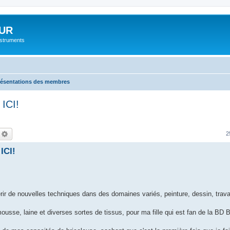
UR
instruments
résentations des membres
ICI!
echercher
Recherche avancée
2
ICI!
rir de nouvelles techniques dans des domaines variés, peinture, dessin, travai
ousse, laine et diverses sortes de tissus, pour ma fille qui est fan de la BD B