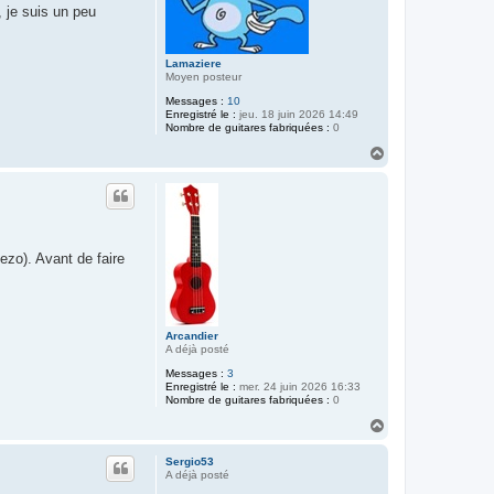
i
 je suis un peu
s
M
i
r
Lamaziere
a
Moyen posteur
g
e
Messages :
10
Enregistré le :
jeu. 18 juin 2026 14:49
Nombre de guitares fabriquées :
0
H
a
u
t
ezo). Avant de faire
Arcandier
A déjà posté
Messages :
3
Enregistré le :
mer. 24 juin 2026 16:33
Nombre de guitares fabriquées :
0
H
a
u
Sergio53
t
A déjà posté