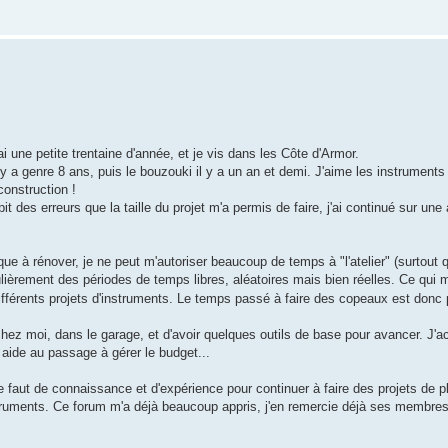
ai une petite trentaine d'année, et je vis dans les Côte d'Armor.
 y a genre 8 ans, puis le bouzouki il y a un an et demi. J'aime les instruments
construction !
 des erreurs que la taille du projet m'a permis de faire, j'ai continué sur une 
ue à rénover, je ne peut m'autoriser beaucoup de temps à "l'atelier" (surtout 
égulièrement des périodes de temps libres, aléatoires mais bien réelles. Ce qu
fférents projets d'instruments. Le temps passé à faire des copeaux est donc
chez moi, dans le garage, et d'avoir quelques outils de base pour avancer. J'acq
 aide au passage à gérer le budget...
 faut de connaissance et d'expérience pour continuer à faire des projets de p
struments. Ce forum m'a déjà beaucoup appris, j'en remercie déjà ses membres