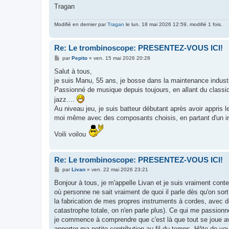
Tragan
Modifié en dernier par
Tragan
le lun. 18 mai 2026 12:59, modifié 1 fois.
Re: Le trombinoscope: PRESENTEZ-VOUS ICI!
M
par
Pepito
»
ven. 15 mai 2026 20:28
e
s
Salut à tous,
s
je suis Manu, 55 ans, je bosse dans la maintenance industr
a
g
Passionné de musique depuis toujours, en allant du classiq
e
jazz....
Au niveau jeu, je suis batteur débutant après avoir appris l
moi même avec des composants choisis, en partant d'un i
Voili voilou
Re: Le trombinoscope: PRESENTEZ-VOUS ICI!
M
par
Livan
»
ven. 22 mai 2026 23:21
e
s
Bonjour à tous, je m'appelle Livan et je suis vraiment cont
s
où personne ne sait vraiment de quoi il parle dès qu'on sor
a
g
la fabrication de mes propres instruments à cordes, avec des
e
catastrophe totale, on n'en parle plus). Ce qui me passion
je commence à comprendre que c'est là que tout se joue a
apporter ma petite contribution au fil du temps. Hâte de vou