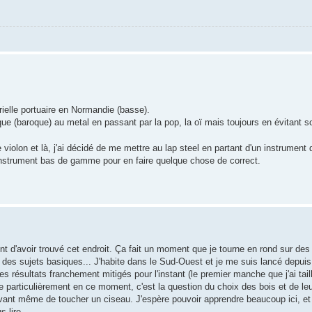
ielle portuaire en Normandie (basse).
ue (baroque) au metal en passant par la pop, la oï mais toujours en évitant 
e violon et là, j'ai décidé de me mettre au lap steel en partant d'un instrument
nstrument bas de gamme pour en faire quelque chose de correct.
ent d'avoir trouvé cet endroit. Ça fait un moment que je tourne en rond sur de
t des sujets basiques... J'habite dans le Sud-Ouest et je me suis lancé depui
 résultats franchement mitigés pour l'instant (le premier manche que j'ai taill
ne particulièrement en ce moment, c'est la question du choix des bois et de l
vant même de toucher un ciseau. J'espère pouvoir apprendre beaucoup ici, et
s lire.