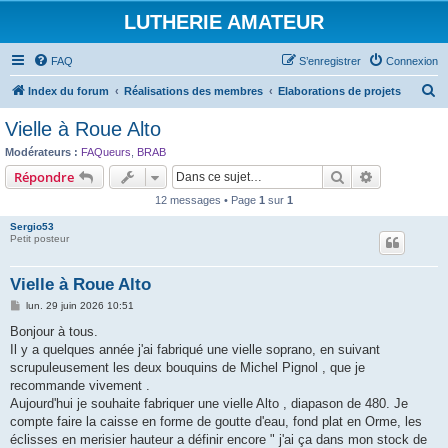
LUTHERIE AMATEUR
FAQ
S’enregistrer
Connexion
R
Index du forum
Réalisations des membres
Elaborations de projets
e
Vielle à Roue Alto
c
Modérateurs :
FAQueurs
,
BRAB
h
Rechercher
Recherche 
Répondre
e
12 messages • Page
1
sur
1
r
Sergio53
c
Petit posteur
h
Vielle à Roue Alto
e
M
lun. 29 juin 2026 10:51
r
e
s
Bonjour à tous.
s
Il y a quelques année j'ai fabriqué une vielle soprano, en suivant
a
g
scrupuleusement les deux bouquins de Michel Pignol , que je
e
recommande vivement .
Aujourd'hui je souhaite fabriquer une vielle Alto , diapason de 480. Je
compte faire la caisse en forme de goutte d'eau, fond plat en Orme, les
éclisses en merisier hauteur a définir encore " j'ai ça dans mon stock de