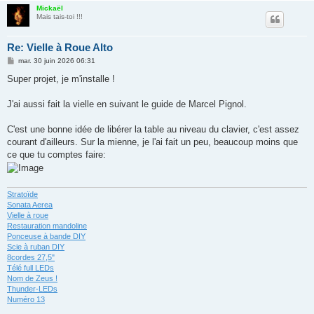
Mickaël
Mais tais-toi !!!
Re: Vielle à Roue Alto
M
mar. 30 juin 2026 06:31
e
s
Super projet, je m'installe !
s
a
g
J'ai aussi fait la vielle en suivant le guide de Marcel Pignol.
e
C'est une bonne idée de libérer la table au niveau du clavier, c'est assez
courant d'ailleurs. Sur la mienne, je l'ai fait un peu, beaucoup moins que
ce que tu comptes faire:
Stratoïde
Sonata Aerea
Vielle à roue
Restauration mandoline
Ponceuse à bande DIY
Scie à ruban DIY
8cordes 27,5"
Télé full LEDs
Nom de Zeus !
Thunder-LEDs
Numéro 13