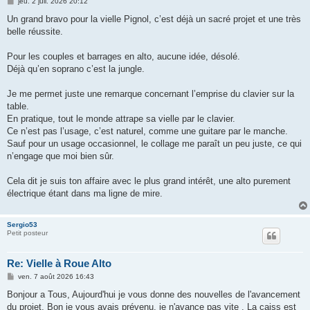
M
jeu. 2 juil. 2026 20:12
e
s
Un grand bravo pour la vielle Pignol, c’est déjà un sacré projet et une très
s
belle réussite.
a
g
e
Pour les couples et barrages en alto, aucune idée, désolé.
Déjà qu’en soprano c’est la jungle.
Je me permet juste une remarque concernant l’emprise du clavier sur la
table.
En pratique, tout le monde attrape sa vielle par le clavier.
Ce n’est pas l’usage, c’est naturel, comme une guitare par le manche.
Sauf pour un usage occasionnel, le collage me paraît un peu juste, ce qui
n’engage que moi bien sûr.
Cela dit je suis ton affaire avec le plus grand intérêt, une alto purement
électrique étant dans ma ligne de mire.
Sergio53
Petit posteur
Re: Vielle à Roue Alto
M
ven. 7 août 2026 16:43
e
s
Bonjour a Tous, Aujourd'hui je vous donne des nouvelles de l'avancement
s
du projet. Bon je vous avais prévenu, je n'avance pas vite . La caiss est
a