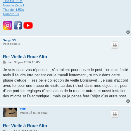
Télé full LEDs
Nom de Zeus !
Thunder-LEDs
Numéro 13
Sergio53
Petit posteur
Re: Vielle à Roue Alto
M
mar. 30 juin 2026 13:05
e
s
Je vois dans vos réponses , s'installent pour suivre le post, j'en suis flatté
s
mais il faudra être patient car je travail lentement , surtout dans cette
a
g
phase d'étude . Très belle collection de vielle Borisravel . Je suis d'accord
e
avec toi pour une trappe de visite au dos ( c'est dans mes objectifs , pour
d'une part les réglages d'inclinaison de la roue et autres et aussi installer
des micros et l'electronique , mais ça je pense fera l'objet d'un autre post.
TMF
intoxiqué du copeau
Re: Vielle à Roue Alto