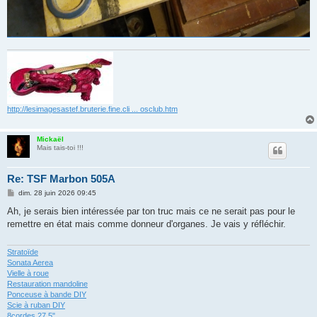
http://lesimagesastef.bruterie.fine.cli ... osclub.htm
Mickaël
Mais tais-toi !!!
Re: TSF Marbon 505A
M
dim. 28 juin 2026 09:45
e
s
Ah, je serais bien intéressée par ton truc mais ce ne serait pas pour le
s
remettre en état mais comme donneur d'organes. Je vais y réfléchir.
a
g
e
Stratoïde
Sonata Aerea
Vielle à roue
Restauration mandoline
Ponceuse à bande DIY
Scie à ruban DIY
8cordes 27,5"