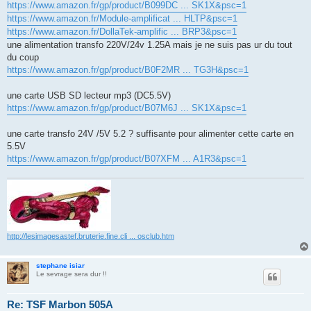
https://www.amazon.fr/gp/product/B099DC ... SK1X&psc=1
https://www.amazon.fr/Module-amplificat ... HLTP&psc=1
https://www.amazon.fr/DollaTek-amplific ... BRP3&psc=1
une alimentation transfo 220V/24v 1.25A mais je ne suis pas ur du tout
du coup
https://www.amazon.fr/gp/product/B0F2MR ... TG3H&psc=1
une carte USB SD lecteur mp3 (DC5.5V)
https://www.amazon.fr/gp/product/B07M6J ... SK1X&psc=1
une carte transfo 24V /5V 5.2 ? suffisante pour alimenter cette carte en
5.5V
https://www.amazon.fr/gp/product/B07XFM ... A1R3&psc=1
http://lesimagesastef.bruterie.fine.cli ... osclub.htm
stephane isiar
Le sevrage sera dur !!
Re: TSF Marbon 505A