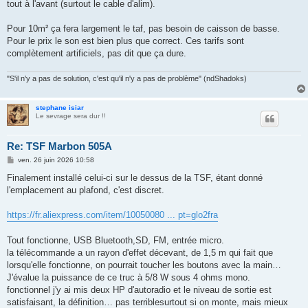
tout à l'avant (surtout le cable d'alim).
Pour 10m² ça fera largement le taf, pas besoin de caisson de basse.
Pour le prix le son est bien plus que correct. Ces tarifs sont
complètement artificiels, pas dit que ça dure.
"S'il n'y a pas de solution, c'est qu'il n'y a pas de problème" (ndShadoks)
stephane isiar
Le sevrage sera dur !!
Re: TSF Marbon 505A
M
ven. 26 juin 2026 10:58
e
s
Finalement installé celui-ci sur le dessus de la TSF, étant donné
s
l'emplacement au plafond, c'est discret.
a
g
e
https://fr.aliexpress.com/item/10050080 ... pt=glo2fra
Tout fonctionne, USB Bluetooth,SD, FM, entrée micro.
la télécommande a un rayon d'effet décevant, de 1,5 m qui fait que
lorsqu'elle fonctionne, on pourrait toucher les boutons avec la main…
J'évalue la puissance de ce truc à 5/8 W sous 4 ohms mono.
fonctionnel j'y ai mis deux HP d'autoradio et le niveau de sortie est
satisfaisant, la définition… pas terriblesurtout si on monte, mais mieux