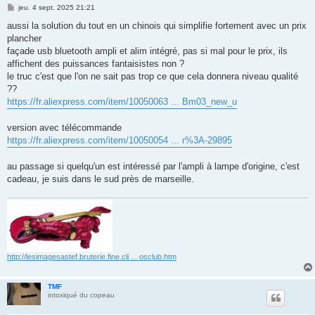
M
jeu. 4 sept. 2025 21:21
e
s
aussi la solution du tout en un chinois qui simplifie fortement avec un prix
s
plancher
a
g
façade usb bluetooth ampli et alim intégré, pas si mal pour le prix, ils
e
affichent des puissances fantaisistes non ?
le truc c'est que l'on ne sait pas trop ce que cela donnera niveau qualité
??
https://fr.aliexpress.com/item/10050063 ... Bm03_new_u
version avec télécommande
https://fr.aliexpress.com/item/10050054 ... r%3A-29895
au passage si quelqu'un est intéressé par l'ampli à lampe d'origine, c'est
cadeau, je suis dans le sud près de marseille.
http://lesimagesastef.bruterie.fine.cli ... osclub.htm
TMF
intoxiqué du copeau