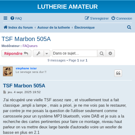
LUTHERIE AMATEUR
FAQ
S’enregistrer
Connexion
R
Index du forum
Autour de la lutherie
Électronique
e
TSF Marbon 505A
c
Modérateur :
FAQueurs
h
Rechercher
Recherche 
Répondre
e
9 messages • Page
1
sur
1
r
stephane isiar
c
Le sevrage sera dur !!
h
TSF Marbon 505A
e
M
jeu. 4 sept. 2025 19:52
r
e
s
J'ai récupéré une vielle TSF assez rare , et visuellement tout a fait
s
classique ,ampli a lampe , mais a priori, je ne me vois pas le restaurer,
a
g
par contre je me posais la question de l'utiliser seulement comme
e
carrosserie pour un système MP3 bluetooth, voire DAB et je suis a la
recherche des cartes pertinentes pour faire ce montage, niveau haut
parleur on va mettre deux large bande d'autoradio voire un woofer de
basse en plus en 2.1