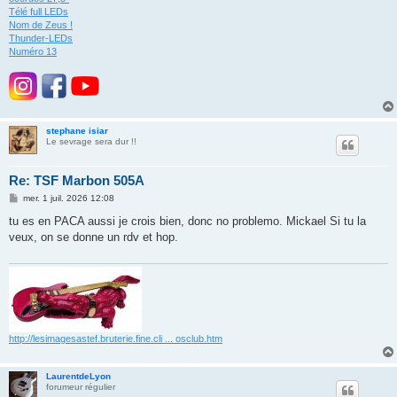
Télé full LEDs
Nom de Zeus !
Thunder-LEDs
Numéro 13
stephane isiar
Le sevrage sera dur !!
Re: TSF Marbon 505A
M
mer. 1 juil. 2026 12:08
e
s
tu es en PACA aussi je crois bien, donc no problemo. Mickael Si tu la
s
veux, on se donne un rdv et hop.
a
g
e
http://lesimagesastef.bruterie.fine.cli ... osclub.htm
LaurentdeLyon
forumeur régulier