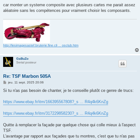
car monter un systeme composite avec plusieurs cartes me parait assez
aléatoire sans les compétences pour vraiment choisir les composants.
http://lesimagesastef.bruterie.fine.cli ... osclub.htm
GaBuZo
Serial posteur
Re: TSF Marbon 505A
M
jeu. 11 sept. 2025 20:06
e
s
Si tu n'as pas besoin de chanter, je te conseille plutôt ce genre de trucs:
s
a
g
https://www.ebay.fr/itm/166395567808?_s ... R4q4k6KnZg
e
https://www.ebay.fr/itm/317229858230?_s ... R4q4k6KnZg
Quitte à remplacer la façade par quelque chose qui colle mieux à l'aspect
TSF.
L'avantage par rapport aux façades que tu montres, c'est que tu n'as pas