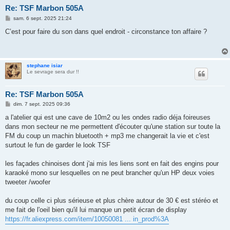
Re: TSF Marbon 505A
M
sam. 6 sept. 2025 21:24
e
s
C’est pour faire du son dans quel endroit - circonstance ton affaire ?
s
a
g
e
stephane isiar
Le sevrage sera dur !!
Re: TSF Marbon 505A
M
dim. 7 sept. 2025 09:36
e
s
a l'atelier qui est une cave de 10m2 ou les ondes radio déja foireuses
s
dans mon secteur ne me permettent d'écouter qu'une station sur toute la
a
g
FM du coup un machin bluetooth + mp3 me changerait la vie et c'est
e
surtout le fun de garder le look TSF
les façades chinoises dont j'ai mis les liens sont en fait des engins pour
karaoké mono sur lesquelles on ne peut brancher qu'un HP deux voies
tweeter /woofer
du coup celle ci plus sérieuse et plus chère autour de 30 € est stéréo et
me fait de l'oeil bien qu'il lui manque un petit écran de display
https://fr.aliexpress.com/item/10050081 ... in_prod%3A