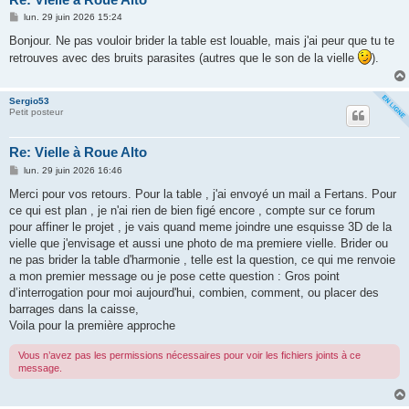
M
lun. 29 juin 2026 15:24
e
s
Bonjour. Ne pas vouloir brider la table est louable, mais j'ai peur que tu te
s
retrouves avec des bruits parasites (autres que le son de la vielle
).
a
g
e
Sergio53
Petit posteur
Re: Vielle à Roue Alto
M
lun. 29 juin 2026 16:46
e
s
Merci pour vos retours. Pour la table , j'ai envoyé un mail a Fertans. Pour
s
ce qui est plan , je n'ai rien de bien figé encore , compte sur ce forum
a
g
pour affiner le projet , je vais quand meme joindre une esquisse 3D de la
e
vielle que j'envisage et aussi une photo de ma premiere vielle. Brider ou
ne pas brider la table d'harmonie , telle est la question, ce qui me renvoie
a mon premier message ou je pose cette question : Gros point
d’interrogation pour moi aujourd'hui, combien, comment, ou placer des
barrages dans la caisse,
Voila pour la première approche
Vous n’avez pas les permissions nécessaires pour voir les fichiers joints à ce
message.