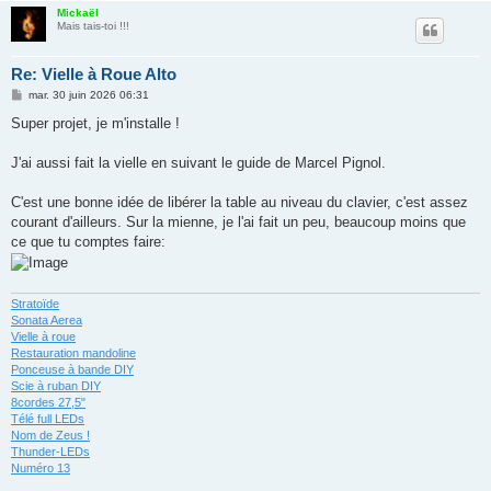
Mickaël
Mais tais-toi !!!
Re: Vielle à Roue Alto
M
mar. 30 juin 2026 06:31
e
s
Super projet, je m'installe !
s
a
g
J'ai aussi fait la vielle en suivant le guide de Marcel Pignol.
e
C'est une bonne idée de libérer la table au niveau du clavier, c'est assez
courant d'ailleurs. Sur la mienne, je l'ai fait un peu, beaucoup moins que
ce que tu comptes faire:
Stratoïde
Sonata Aerea
Vielle à roue
Restauration mandoline
Ponceuse à bande DIY
Scie à ruban DIY
8cordes 27,5"
Télé full LEDs
Nom de Zeus !
Thunder-LEDs
Numéro 13