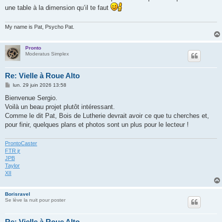
s
une table à la dimension qu’il te faut
a
g
e
My name is Pat, Psycho Pat.
Pronto
Moderatus Simplex
Re: Vielle à Roue Alto
M
lun. 29 juin 2026 13:58
e
s
Bienvenue Sergio.
s
Voilà un beau projet plutôt intéressant.
a
g
Comme le dit Pat, Bois de Lutherie devrait avoir ce que tu cherches et,
e
pour finir, quelques plans et photos sont un plus pour le lecteur !
ProntoCaster
FTR jr
JPB
Taylor
XII
Borisravel
Se lève la nuit pour poster
Re: Vielle à Roue Alto