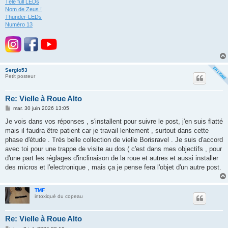
Télé full LEDs
Nom de Zeus !
Thunder-LEDs
Numéro 13
Sergio53
Petit posteur
Re: Vielle à Roue Alto
M
mar. 30 juin 2026 13:05
e
s
Je vois dans vos réponses , s'installent pour suivre le post, j'en suis flatté
s
mais il faudra être patient car je travail lentement , surtout dans cette
a
g
phase d'étude . Très belle collection de vielle Borisravel . Je suis d'accord
e
avec toi pour une trappe de visite au dos ( c'est dans mes objectifs , pour
d'une part les réglages d'inclinaison de la roue et autres et aussi installer
des micros et l'electronique , mais ça je pense fera l'objet d'un autre post.
TMF
intoxiqué du copeau
Re: Vielle à Roue Alto