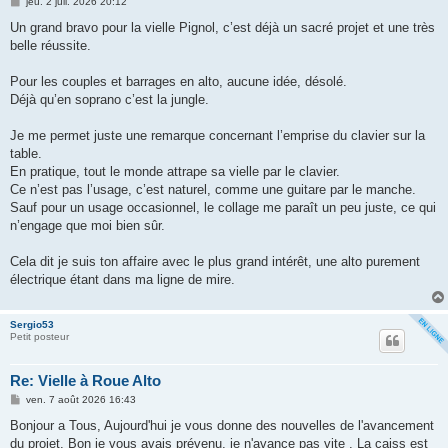
M
jeu. 2 juil. 2026 20:12
e
s
Un grand bravo pour la vielle Pignol, c’est déjà un sacré projet et une très
s
belle réussite.
a
g
e
Pour les couples et barrages en alto, aucune idée, désolé.
Déjà qu’en soprano c’est la jungle.
Je me permet juste une remarque concernant l’emprise du clavier sur la
table.
En pratique, tout le monde attrape sa vielle par le clavier.
Ce n’est pas l’usage, c’est naturel, comme une guitare par le manche.
Sauf pour un usage occasionnel, le collage me paraît un peu juste, ce qui
n’engage que moi bien sûr.
Cela dit je suis ton affaire avec le plus grand intérêt, une alto purement
électrique étant dans ma ligne de mire.
Sergio53
Petit posteur
Re: Vielle à Roue Alto
M
ven. 7 août 2026 16:43
e
s
Bonjour a Tous, Aujourd'hui je vous donne des nouvelles de l'avancement
s
du projet. Bon je vous avais prévenu, je n'avance pas vite . La caiss est
a