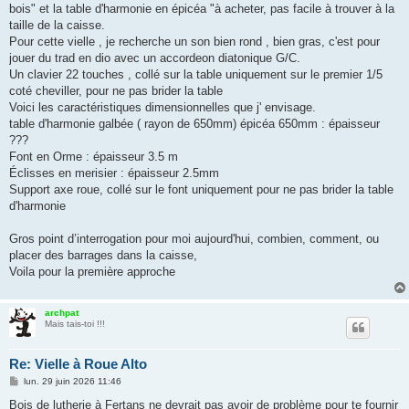
bois" et la table d'harmonie en épicéa "à acheter, pas facile à trouver à la
taille de la caisse.
Pour cette vielle , je recherche un son bien rond , bien gras, c'est pour
jouer du trad en dio avec un accordeon diatonique G/C.
Un clavier 22 touches , collé sur la table uniquement sur le premier 1/5
coté cheviller, pour ne pas brider la table
Voici les caractéristiques dimensionnelles que j' envisage.
table d'harmonie galbée ( rayon de 650mm) épicéa 650mm : épaisseur
???
Font en Orme : épaisseur 3.5 m
Éclisses en merisier : épaisseur 2.5mm
Support axe roue, collé sur le font uniquement pour ne pas brider la table
d'harmonie
Gros point d’interrogation pour moi aujourd'hui, combien, comment, ou
placer des barrages dans la caisse,
Voila pour la première approche
archpat
Mais tais-toi !!!
Re: Vielle à Roue Alto
M
lun. 29 juin 2026 11:46
e
s
Bois de lutherie à Fertans ne devrait pas avoir de problème pour te fournir