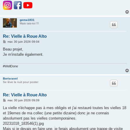
gema1831
Mais tais-toi !!!
Re: Vielle à Roue Alto
M
mar. 30 juin 2026 09:04
e
s
Beau projet,
s
Je m'installe également.
a
g
e
#WellDone
Borisravel
Se lève la nuit pour poster
Re: Vielle à Roue Alto
M
mar. 30 juin 2026 09:09
e
s
La vielle n'échappe pas à mes obligés et j'ai restauré toutes les vielles 18
s
et 19emes de ma collec (une petite dizaine) donc je ne connais
a
g
absolument pas les vielles contemporaines.
e
20231018_183546(1).jpg
Mais si je devais en faire une, je ferais absolument une trappe de visite