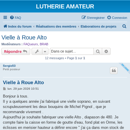
LUTHERIE AMATEUR
FAQ
S’enregistrer
Connexion
R
Index du forum
Réalisations des membres
Elaborations de projets
e
Vielle à Roue Alto
c
Modérateurs :
FAQueurs
,
BRAB
h
Rechercher
Recherche 
Répondre
e
12 messages • Page
1
sur
1
r
Sergio53
c
Petit posteur
h
Vielle à Roue Alto
e
M
lun. 29 juin 2026 10:51
r
e
s
Bonjour à tous.
s
Il y a quelques année j'ai fabriqué une vielle soprano, en suivant
a
g
scrupuleusement les deux bouquins de Michel Pignol , que je
e
recommande vivement .
Aujourd'hui je souhaite fabriquer une vielle Alto , diapason de 480. Je
compte faire la caisse en forme de goutte d'eau, fond plat en Orme, les
éclisses en merisier hauteur a définir encore " j'ai ça dans mon stock de