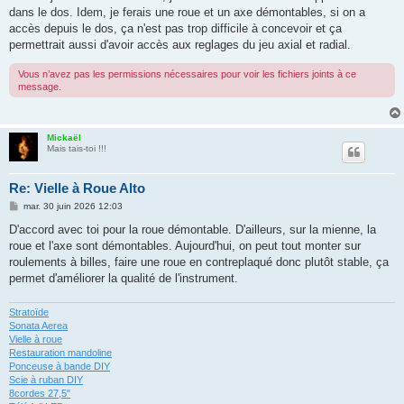
dans le dos. Idem, je ferais une roue et un axe démontables, si on a
accès depuis le dos, ça n'est pas trop difficile à concevoir et ça
permettrait aussi d'avoir accès aux reglages du jeu axial et radial.
Vous n’avez pas les permissions nécessaires pour voir les fichiers joints à ce
message.
Mickaël
Mais tais-toi !!!
Re: Vielle à Roue Alto
M
mar. 30 juin 2026 12:03
e
s
D'accord avec toi pour la roue démontable. D'ailleurs, sur la mienne, la
s
roue et l'axe sont démontables. Aujourd'hui, on peut tout monter sur
a
g
roulements à billes, faire une roue en contreplaqué donc plutôt stable, ça
e
permet d'améliorer la qualité de l'instrument.
Stratoïde
Sonata Aerea
Vielle à roue
Restauration mandoline
Ponceuse à bande DIY
Scie à ruban DIY
8cordes 27,5"