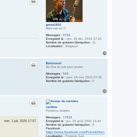
t
gema1831
Mais tais-toi !!!
Messages :
6703
Enregistré le :
ven. 30 déc. 2016 17:26
Nombre de guitares fabriquées :
11
Localisation :
Belgique
H
a
u
Borisravel
t
Se lève la nuit pour poster
Messages :
516
Enregistré le :
sam. 18 nov. 2023 07:36
Nombre de guitares fabriquées :
0
H
a
u
t
caribou
Posterus simplex
Messages :
17628
mer. 1 juil. 2026 17:57
Enregistré le :
jeu. 26 août 2004 13:44
Nombre de guitares fabriquées :
0
Facebook :
https://www.facebook.com/FranckCherubinLuthier/
Localisation :
Finistere Sud