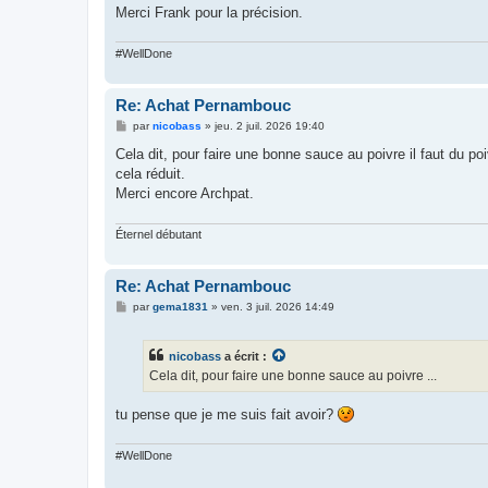
Merci Frank pour la précision.
#WellDone
Re: Achat Pernambouc
M
par
nicobass
»
jeu. 2 juil. 2026 19:40
e
s
Cela dit, pour faire une bonne sauce au poivre il faut du p
s
cela réduit.
a
g
Merci encore Archpat.
e
Éternel débutant
Re: Achat Pernambouc
M
par
gema1831
»
ven. 3 juil. 2026 14:49
e
s
s
nicobass
a écrit :
a
g
Cela dit, pour faire une bonne sauce au poivre ...
e
tu pense que je me suis fait avoir?
#WellDone