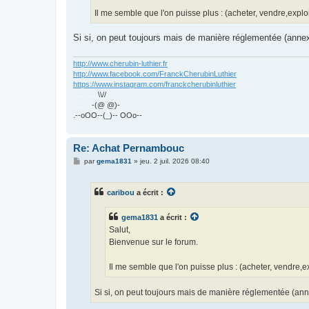
Il me semble que l'on puisse plus : (acheter, vendre,exploiter
Si si, on peut toujours mais de manière réglementée (annex
http://www.cherubin-luthier.fr
http://www.facebook.com/FranckCherubinLuthier
https://www.instagram.com/franckcherubinluthier
............
\\//
.........
-(@ @)-
.--oOO--(_)-- OOo--
Re: Achat Pernambouc
M
par
gema1831
»
jeu. 2 juil. 2026 08:40
e
s
s
caribou
a écrit :
a
g
e
gema1831
a écrit :
Salut,
Bienvenue sur le forum.
Il me semble que l'on puisse plus : (acheter, vendre,explo
Si si, on peut toujours mais de manière réglementée (ann