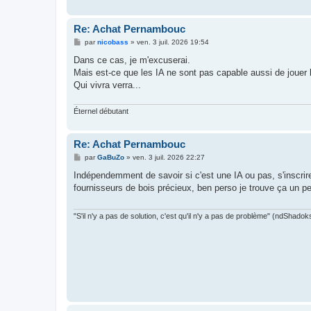
Re: Achat Pernambouc
M
par
nicobass
»
ven. 3 juil. 2026 19:54
e
s
Dans ce cas, je m'excuserai.
s
Mais est-ce que les IA ne sont pas capable aussi de jouer
a
g
Qui vivra verra...
e
Éternel débutant
Re: Achat Pernambouc
M
par
GaBuZo
»
ven. 3 juil. 2026 22:27
e
s
Indépendemment de savoir si c'est une IA ou pas, s'inscrir
s
fournisseurs de bois précieux, ben perso je trouve ça un peu
a
g
e
"S'il n'y a pas de solution, c'est qu'il n'y a pas de problème" (ndShadok