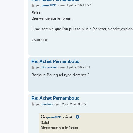
M
par
gema1831
»
mer. 1 juil. 2026 17:57
e
s
Salut,
s
Bienvenue sur le forum.
a
g
e
Il me semble que l'on puisse plus : (acheter, vendre,exploiter
#WellDone
Re: Achat Pernambouc
M
par
Borisravel
»
mer. 1 juil. 2026 22:11
e
s
Bonjour. Pour quel type d'archet ?
s
a
g
e
Re: Achat Pernambouc
M
par
caribou
»
jeu. 2 juil. 2026 08:35
e
s
s
gema1831
a écrit :
a
g
Salut,
e
Bienvenue sur le forum.