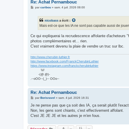
Re: Achat Pernambouc
M
par
caribou
»
sam. 4 juil. 2026 08:00
e
s
s
nicobass
a écrit :
a
g
Mais est-ce que les IA ne sont pas capable aussi de joue
e
Ce qui expliquerai la recrudescence affolante d'acheteurs "
photos complémentaires et... rien.
C'est vraiment devenu la plaie de vendre un truc sur lbc.
http://www.cherubin-luthier.fr
http://www.facebook.com/FranckCherubinLuthier
https://www.instagram.com/franckcherubinluthier
............
\\//
.........
-(@ @)-
.--oOO--(_)-- OOo--
Re: Achat Pernambouc
M
par
Borisravel
»
sam. 4 juil. 2026 16:31
e
s
Je ne pense pas que ça soit des IA, ça serait plutôt l'exact
s
Non, les gens sont chiants, c'est effectivement affolant.
a
g
C'est JE JE JE et les autres je m'en fous.
e