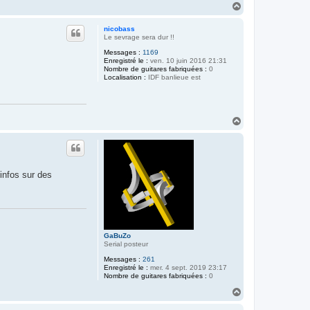
c
H
t
a
e
u
r
nicobass
c
t
Le sevrage sera dur !!
a
r
Messages :
1169
i
Enregistré le :
ven. 10 juin 2016 21:31
b
Nombre de guitares fabriquées :
0
o
Localisation :
IDF banlieue est
u
H
a
u
t
infos sur des
GaBuZo
Serial posteur
Messages :
261
Enregistré le :
mer. 4 sept. 2019 23:17
Nombre de guitares fabriquées :
0
H
a