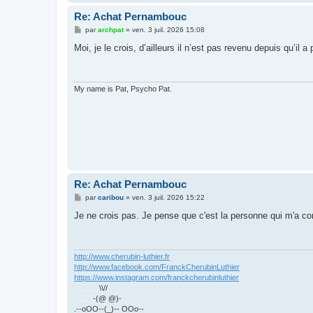
Re: Achat Pernambouc
M
par
archpat
»
ven. 3 juil. 2026 15:08
e
s
Moi, je le crois, d’ailleurs il n’est pas revenu depuis qu’il 
s
a
g
e
My name is Pat, Psycho Pat.
Re: Achat Pernambouc
M
par
caribou
»
ven. 3 juil. 2026 15:22
e
s
Je ne crois pas. Je pense que c'est la personne qui m'a c
s
a
g
e
http://www.cherubin-luthier.fr
http://www.facebook.com/FranckCherubinLuthier
https://www.instagram.com/franckcherubinluthier
............
\\//
.........
-(@ @)-
.--oOO--(_)-- OOo--