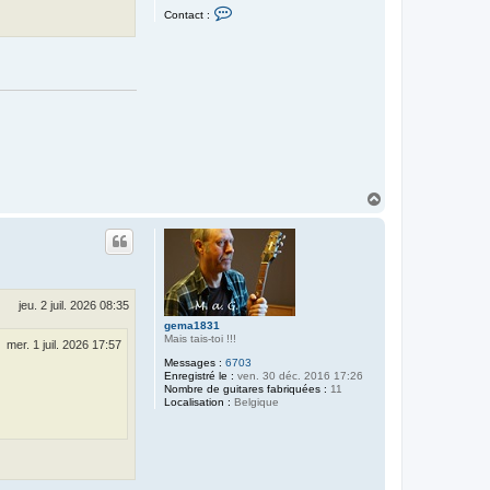
C
Contact :
o
n
t
a
c
t
e
r
c
a
r
i
b
o
H
u
a
u
t
jeu. 2 juil. 2026 08:35
gema1831
Mais tais-toi !!!
mer. 1 juil. 2026 17:57
Messages :
6703
Enregistré le :
ven. 30 déc. 2016 17:26
Nombre de guitares fabriquées :
11
Localisation :
Belgique