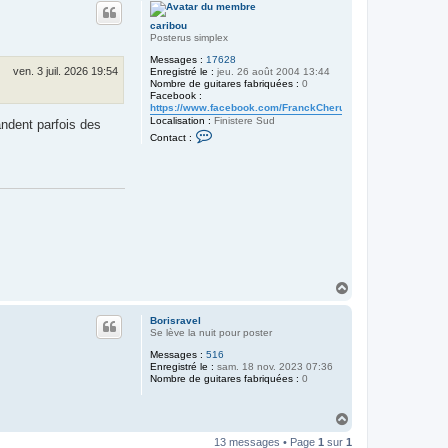
u
t
caribou
Posterus simplex
Messages :
17628
ven. 3 juil. 2026 19:54
Enregistré le :
jeu. 26 août 2004 13:44
Nombre de guitares fabriquées :
0
Facebook :
https://www.facebook.com/FranckCherubinLuthier/
Localisation :
Finistere Sud
andent parfois des
C
Contact :
o
n
t
a
c
t
e
r
c
a
r
i
H
b
a
o
u
u
Borisravel
t
Se lève la nuit pour poster
Messages :
516
Enregistré le :
sam. 18 nov. 2023 07:36
Nombre de guitares fabriquées :
0
H
a
13 messages • Page
1
sur
1
u