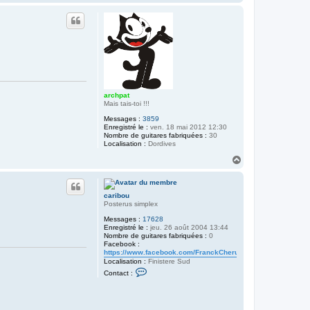
a
u
t
archpat
Mais tais-toi !!!
Messages :
3859
Enregistré le :
ven. 18 mai 2012 12:30
Nombre de guitares fabriquées :
30
Localisation :
Dordives
H
a
u
t
caribou
Posterus simplex
Messages :
17628
Enregistré le :
jeu. 26 août 2004 13:44
Nombre de guitares fabriquées :
0
Facebook :
https://www.facebook.com/FranckCherubinLuthier/
Localisation :
Finistere Sud
C
Contact :
o
n
t
a