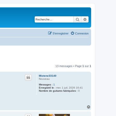
Rechercher
Recherche avancé
S’enregistrer
Connexion
13 messages • Page
1
sur
1
Mistene33140
Nouveau
Messages :
1
Enregistré le :
mer. 1 juil. 2026 16:41
Nombre de guitares fabriquées :
0
H
a
u