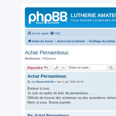
LUTHERIE AMATE
Forum d'entraide à la fabrication d'
Accès rapide
FAQ
Index du forum
Autour de la lutherie
Outillage du luthier
Achat Pernambouc
Modérateur :
FAQueurs
R
Répondre
Achat Pernambouc
M
par
Mistene33140
»
mer. 1 juil. 2026 16:52
e
s
Bonjour à tous,
s
Je suis en quête de bois de pernambouc ….
a
g
Difficile de trouver des acheteurs ou des revendeurs séri
e
Merci à vous. Bonne journée.
Re: Achat Pernambouc