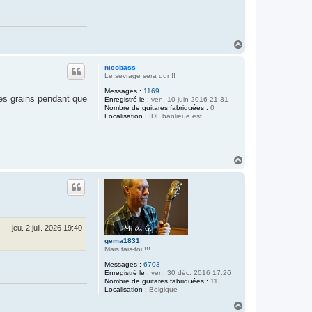
H
a
u
nicobass
t
Le sevrage sera dur !!
Messages :
1169
les grains pendant que
Enregistré le :
ven. 10 juin 2016 21:31
Nombre de guitares fabriquées :
0
Localisation :
IDF banlieue est
H
a
u
t
jeu. 2 juil. 2026 19:40
gema1831
Mais tais-toi !!!
Messages :
6703
Enregistré le :
ven. 30 déc. 2016 17:26
Nombre de guitares fabriquées :
11
Localisation :
Belgique
H