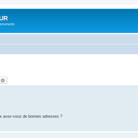
UR
instruments
echercher
Recherche avancée
eux avez-vous de bonnes adresses ?