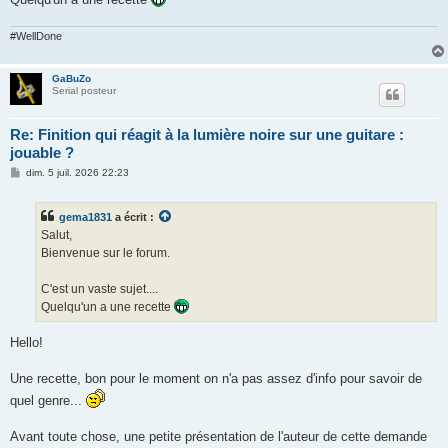
#WellDone
GaBuZo
Serial posteur
Re: Finition qui réagit à la lumière noire sur une guitare :
jouable ?
M
dim. 5 juil. 2026 22:23
e
s
s
gema1831
a écrit :
a
g
Salut,
e
Bienvenue sur le forum.
C'est un vaste sujet....
Quelqu'un a une recette
Hello!
Une recette, bon pour le moment on n'a pas assez d'info pour savoir de
quel genre...
Avant toute chose, une petite présentation de l'auteur de cette demande