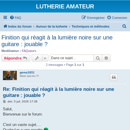
LUTHERIE AMATEUR
FAQ
S’enregistrer
Connexion
R
Index du forum
Autour de la lutherie
Techniques et méthodes
e
Finition qui réagit à la lumière noire sur une
c
guitare : jouable ?
h
Modérateur :
FAQueurs
e
Rechercher
Recherche 
Répondre
r
2 messages • Page
1
sur
1
c
gema1831
h
Mais tais-toi !!!
e
Re: Finition qui réagit à la lumière noire sur une
r
guitare : jouable ?
M
dim. 5 juil. 2026 17:38
e
s
Salut,
s
Bienvenue sur le forum.
a
g
e
C'est un vaste sujet....
Quelqu'un a une recette