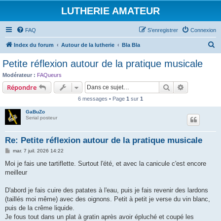
LUTHERIE AMATEUR
FAQ
S’enregistrer
Connexion
R
Index du forum
Autour de la lutherie
Bla Bla
e
Petite réflexion autour de la pratique musicale
c
Modérateur :
FAQueurs
h
Rechercher
Recherche 
Répondre
e
6 messages • Page
1
sur
1
r
GaBuZo
c
Serial posteur
h
Re: Petite réflexion autour de la pratique musicale
e
M
mar. 7 juil. 2026 14:22
r
e
s
Moi je fais une tartiflette. Surtout l'été, et avec la canicule c'est encore
s
meilleur
a
g
e
D'abord je fais cuire des patates à l'eau, puis je fais revenir des lardons
(taillés moi même) avec des oignons. Petit à petit je verse du vin blanc,
puis de la crême liquide.
Je fous tout dans un plat à gratin après avoir épluché et coupé les