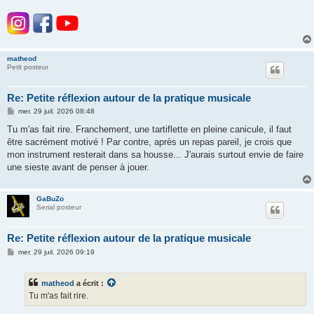
matheod
Petit posteur
Re: Petite réflexion autour de la pratique musicale
M
mer. 29 juil. 2026 08:48
e
s
Tu m'as fait rire. Franchement, une tartiflette en pleine canicule, il faut
s
être sacrément motivé ! Par contre, après un repas pareil, je crois que
a
g
mon instrument resterait dans sa housse... J'aurais surtout envie de faire
e
une sieste avant de penser à jouer.
GaBuZo
Serial posteur
Re: Petite réflexion autour de la pratique musicale
M
mer. 29 juil. 2026 09:19
e
s
s
matheod
a écrit :
a
g
Tu m'as fait rire.
e