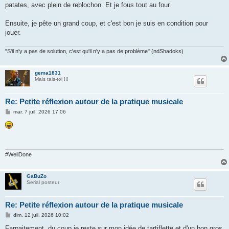
patates, avec plein de reblochon. Et je fous tout au four.
Ensuite, je pête un grand coup, et c'est bon je suis en condition pour
jouer.
"S'il n'y a pas de solution, c'est qu'il n'y a pas de problème" (ndShadoks)
gema1831
Mais tais-toi !!!
Re: Petite réflexion autour de la pratique musicale
M
mar. 7 juil. 2026 17:06
e
s
s
a
g
e
#WellDone
GaBuZo
Serial posteur
Re: Petite réflexion autour de la pratique musicale
M
dim. 12 juil. 2026 10:02
e
s
Farpaitement, du coup je reste sur mon idée de tartiflette et d'un bon gros