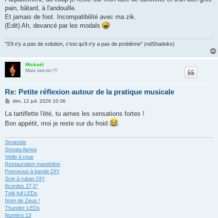
s
pain, bâtard, à l'andouille.
a
g
Et jamais de foot. Incompatibilité avec ma zik.
e
(Edit) Ah, devancé par les modals
"S'il n'y a pas de solution, c'est qu'il n'y a pas de problème" (ndShadoks)
Mickaël
Mais tais-toi !!!
Re: Petite réflexion autour de la pratique musicale
M
dim. 12 juil. 2026 10:36
e
s
La tartiflette l'été, tu aimes les sensations fortes !
s
Bon appétit, moi je reste sur du froid
a
g
e
Stratoïde
Sonata Aerea
Vielle à roue
Restauration mandoline
Ponceuse à bande DIY
Scie à ruban DIY
8cordes 27,5"
Télé full LEDs
Nom de Zeus !
Thunder-LEDs
Numéro 13