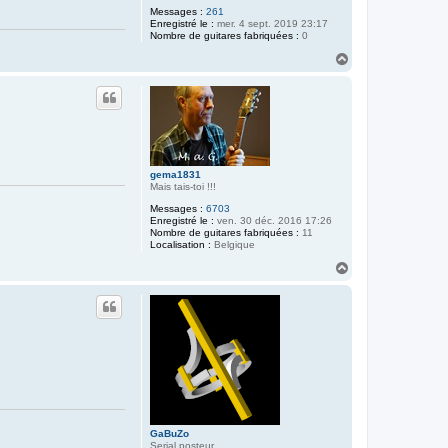
Messages :
261
Enregistré le :
mer. 4 sept. 2019 23:17
Nombre de guitares fabriquées :
0
H
a
u
t
gema1831
Mais tais-toi !!!
Messages :
6703
Enregistré le :
ven. 30 déc. 2016 17:26
Nombre de guitares fabriquées :
11
Localisation :
Belgique
H
a
u
t
GaBuZo
Serial posteur