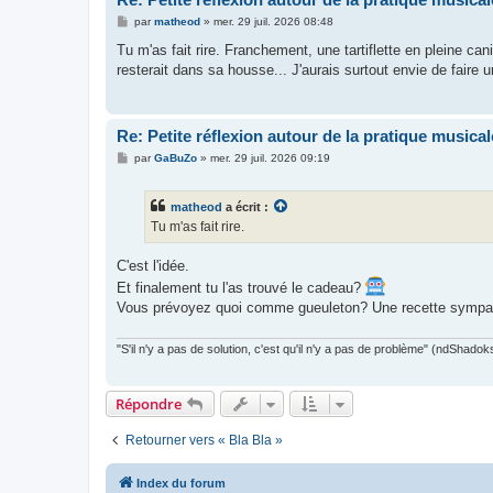
M
par
matheod
»
mer. 29 juil. 2026 08:48
e
s
Tu m'as fait rire. Franchement, une tartiflette en pleine ca
s
resterait dans sa housse... J'aurais surtout envie de faire 
a
g
e
Re: Petite réflexion autour de la pratique musical
M
par
GaBuZo
»
mer. 29 juil. 2026 09:19
e
s
s
matheod
a écrit :
a
g
Tu m'as fait rire.
e
C'est l'idée.
Et finalement tu l'as trouvé le cadeau?
Vous prévoyez quoi comme gueuleton? Une recette symp
"S'il n'y a pas de solution, c'est qu'il n'y a pas de problème" (ndShadok
Répondre
Retourner vers « Bla Bla »
Index du forum