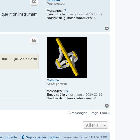
t
k
Petit posteur
a
ë
Messages :
7
ois que mon instrument
l
Enregistré le :
mer. 22 oct. 2025 17:37
Nombre de guitares fabriquées :
0
H
a
u
t
mer. 29 juil. 2026 08:48
GaBuZo
Serial posteur
Messages :
261
Enregistré le :
mer. 4 sept. 2019 23:17
Nombre de guitares fabriquées :
0
H
a
6 messages • Page
1
sur
1
u
t
Aller à
s contacter
Supprimer les cookies
Heures au format
UTC+01:00