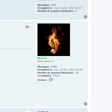
Messages :
261
Enregistré le :
mer. 4 sept. 2019 23:17
Nombre de guitares fabriquées :
0
H
a
u
t
Mickaël
Mais tais-toi !!!
Messages :
6281
Enregistré le :
mar. 16 févr. 2016 22:25
Nombre de guitares fabriquées :
13
Localisation :
PACA
C
Contact :
o
n
t
a
c
t
e
r
H
M
a
i
u
c
matheod