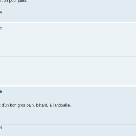
ition pour jouer.
s)
e
e
 d'un bon gros pain, bâtard, à l'andouille.
s)