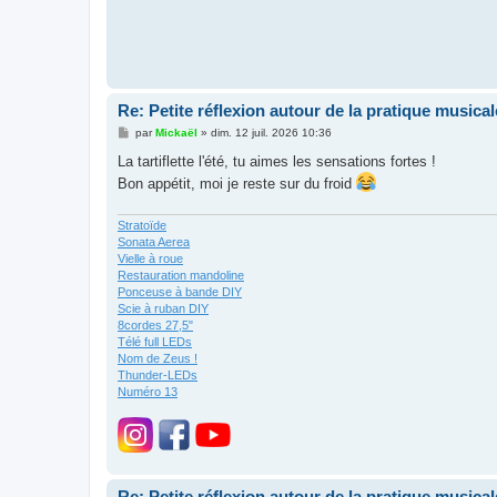
Re: Petite réflexion autour de la pratique musical
M
par
Mickaël
»
dim. 12 juil. 2026 10:36
e
s
La tartiflette l'été, tu aimes les sensations fortes !
s
Bon appétit, moi je reste sur du froid
a
g
e
Stratoïde
Sonata Aerea
Vielle à roue
Restauration mandoline
Ponceuse à bande DIY
Scie à ruban DIY
8cordes 27,5"
Télé full LEDs
Nom de Zeus !
Thunder-LEDs
Numéro 13
Re: Petite réflexion autour de la pratique musical