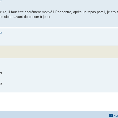
nicule, il faut être sacrément motivé ! Par contre, après un repas pareil, je cr
une sieste avant de penser à jouer.
e
a?
s)
Nou