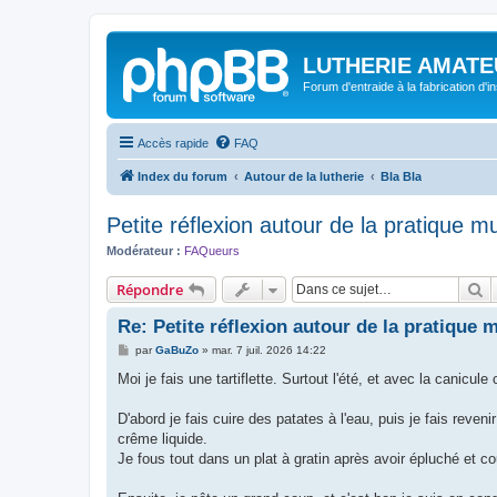
LUTHERIE AMATE
Forum d'entraide à la fabrication d'
Accès rapide
FAQ
Index du forum
Autour de la lutherie
Bla Bla
Petite réflexion autour de la pratique m
Modérateur :
FAQueurs
R
Répondre
Re: Petite réflexion autour de la pratique 
M
par
GaBuZo
»
mar. 7 juil. 2026 14:22
e
s
Moi je fais une tartiflette. Surtout l'été, et avec la canicule
s
a
g
D'abord je fais cuire des patates à l'eau, puis je fais reven
e
crême liquide.
Je fous tout dans un plat à gratin après avoir épluché et co