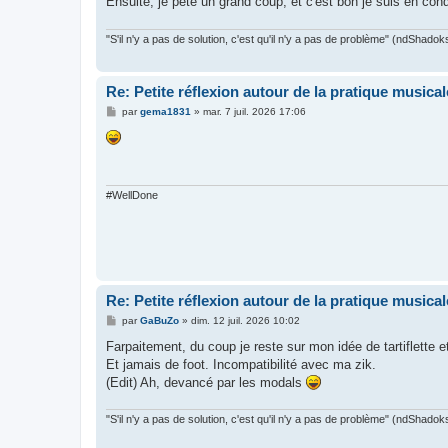
Ensuite, je pête un grand coup, et c'est bon je suis en cond
"S'il n'y a pas de solution, c'est qu'il n'y a pas de problème" (ndShadok
Re: Petite réflexion autour de la pratique musical
M
par
gema1831
»
mar. 7 juil. 2026 17:06
e
s
s
a
g
e
#WellDone
Re: Petite réflexion autour de la pratique musical
M
par
GaBuZo
»
dim. 12 juil. 2026 10:02
e
s
Farpaitement, du coup je reste sur mon idée de tartiflette et
s
Et jamais de foot. Incompatibilité avec ma zik.
a
g
(Edit) Ah, devancé par les modals
e
"S'il n'y a pas de solution, c'est qu'il n'y a pas de problème" (ndShadok