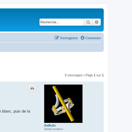
Rechercher
Recherche avancé
S’enregistrer
Connexion
6 messages • Page
1
sur
1
n blanc, puis de la
GaBuZo
Serial posteur