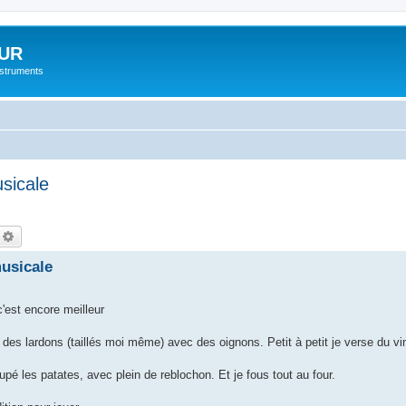
UR
instruments
usicale
echercher
Recherche avancée
musicale
 c'est encore meilleur
ir des lardons (taillés moi même) avec des oignons. Petit à petit je verse du vi
upé les patates, avec plein de reblochon. Et je fous tout au four.