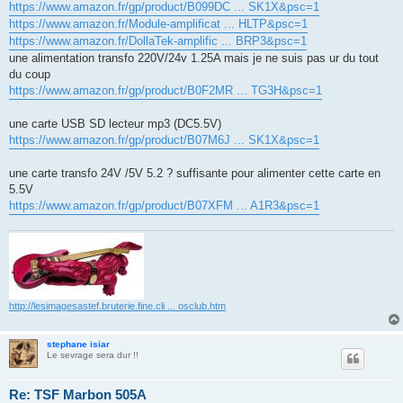
https://www.amazon.fr/gp/product/B099DC ... SK1X&psc=1
https://www.amazon.fr/Module-amplificat ... HLTP&psc=1
https://www.amazon.fr/DollaTek-amplific ... BRP3&psc=1
une alimentation transfo 220V/24v 1.25A mais je ne suis pas ur du tout
du coup
https://www.amazon.fr/gp/product/B0F2MR ... TG3H&psc=1
une carte USB SD lecteur mp3 (DC5.5V)
https://www.amazon.fr/gp/product/B07M6J ... SK1X&psc=1
une carte transfo 24V /5V 5.2 ? suffisante pour alimenter cette carte en
5.5V
https://www.amazon.fr/gp/product/B07XFM ... A1R3&psc=1
http://lesimagesastef.bruterie.fine.cli ... osclub.htm
stephane isiar
Le sevrage sera dur !!
Re: TSF Marbon 505A