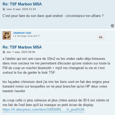
Re: TSF Marbon 505A
M
sam. 6 sept. 2025 21:24
e
s
C’est pour faire du son dans quel endroit - circonstance ton affaire ?
s
a
g
e
stephane isiar
Le sevrage sera dur !!
Re: TSF Marbon 505A
M
dim. 7 sept. 2025 09:36
e
s
a l'atelier qui est une cave de 10m2 ou les ondes radio déja foireuses
s
dans mon secteur ne me permettent d'écouter qu'une station sur toute la
a
g
FM du coup un machin bluetooth + mp3 me changerait la vie et c'est
e
surtout le fun de garder le look TSF
les façades chinoises dont j'ai mis les liens sont en fait des engins pour
karaoké mono sur lesquelles on ne peut brancher qu'un HP deux voies
tweeter /woofer
du coup celle ci plus sérieuse et plus chère autour de 30 € est stéréo et
me fait de l'oeil bien qu'il lui manque un petit écran de display
https://fr.aliexpress.com/item/10050081 ... in_prod%3A