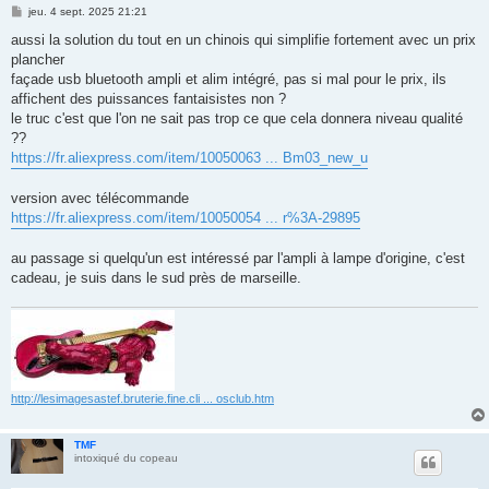
M
jeu. 4 sept. 2025 21:21
e
s
aussi la solution du tout en un chinois qui simplifie fortement avec un prix
s
plancher
a
g
façade usb bluetooth ampli et alim intégré, pas si mal pour le prix, ils
e
affichent des puissances fantaisistes non ?
le truc c'est que l'on ne sait pas trop ce que cela donnera niveau qualité
??
https://fr.aliexpress.com/item/10050063 ... Bm03_new_u
version avec télécommande
https://fr.aliexpress.com/item/10050054 ... r%3A-29895
au passage si quelqu'un est intéressé par l'ampli à lampe d'origine, c'est
cadeau, je suis dans le sud près de marseille.
http://lesimagesastef.bruterie.fine.cli ... osclub.htm
TMF
intoxiqué du copeau