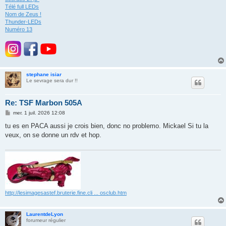
Télé full LEDs
Nom de Zeus !
Thunder-LEDs
Numéro 13
stephane isiar
Le sevrage sera dur !!
Re: TSF Marbon 505A
M
mer. 1 juil. 2026 12:08
e
s
tu es en PACA aussi je crois bien, donc no problemo. Mickael Si tu la
s
veux, on se donne un rdv et hop.
a
g
e
http://lesimagesastef.bruterie.fine.cli ... osclub.htm
LaurentdeLyon
forumeur régulier