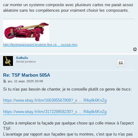
car monter un systeme composite avec plusieurs cartes me parait assez
aléatoire sans les compétences pour vraiment choisir les composants.
http://lesimagesastef.bruterie.fine.cli ... osclub.htm
GaBuZo
Serial posteur
Re: TSF Marbon 505A
M
jeu. 11 sept. 2025 20:06
e
s
Si tu n'as pas besoin de chanter, je te conseille plutôt ce genre de trucs:
s
a
g
https://www.ebay.fr/itm/166395567808?_s ... R4q4k6KnZg
e
https://www.ebay.fr/itm/317229858230?_s ... R4q4k6KnZg
Quitte à remplacer la façade par quelque chose qui colle mieux à l'aspect
TSF.
L'avantage par rapport aux façades que tu montres, c'est que tu n'as pas