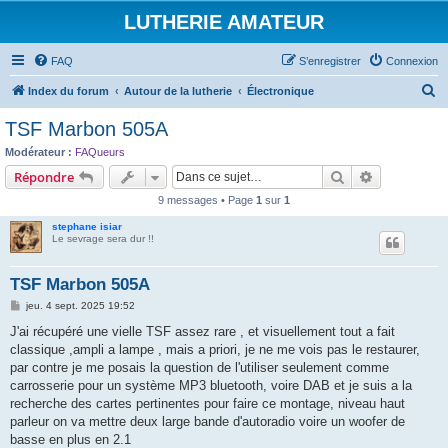
LUTHERIE AMATEUR
FAQ
S’enregistrer
Connexion
R
Index du forum
Autour de la lutherie
Électronique
e
TSF Marbon 505A
c
Modérateur :
FAQueurs
h
Rechercher
Recherche 
Répondre
e
9 messages • Page
1
sur
1
r
stephane isiar
c
Le sevrage sera dur !!
h
TSF Marbon 505A
e
M
jeu. 4 sept. 2025 19:52
r
e
s
J'ai récupéré une vielle TSF assez rare , et visuellement tout a fait
s
classique ,ampli a lampe , mais a priori, je ne me vois pas le restaurer,
a
g
par contre je me posais la question de l'utiliser seulement comme
e
carrosserie pour un système MP3 bluetooth, voire DAB et je suis a la
recherche des cartes pertinentes pour faire ce montage, niveau haut
parleur on va mettre deux large bande d'autoradio voire un woofer de
basse en plus en 2.1