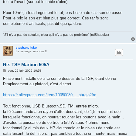
tout à l'avant (surtout le cable d'alim).
Pour 10m² ça fera largement le taf, pas besoin de caisson de basse.
Pour le prix le son est bien plus que correct. Ces tarifs sont
complètement artificiels, pas dit que ça dure.
"S'il n'y a pas de solution, c'est qu'il n'y a pas de problème" (ndShadoks)
stephane isiar
Le sevrage sera dur !!
Re: TSF Marbon 505A
M
ven. 26 juin 2026 10:58
e
s
Finalement installé celui-ci sur le dessus de la TSF, étant donné
s
l'emplacement au plafond, c'est discret.
a
g
e
https://fr.aliexpress.com/item/10050080 ... pt=glo2fra
Tout fonctionne, USB Bluetooth,SD, FM, entrée micro.
la télécommande a un rayon d'effet décevant, de 1,5 m qui fait que
lorsqu'elle fonctionne, on pourrait toucher les boutons avec la main…
J'évalue la puissance de ce truc à 5/8 W sous 4 ohms mono.
fonctionnel j'y ai mis deux HP d'autoradio et le niveau de sortie est
satisfaisant, la définition… pas terriblesurtout si on monte, mais mieux