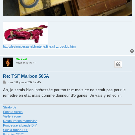
http://lesimagesastef.bruterie.fine.cli ... osclub.htm
Mickaël
Mais tais-toi !!!
Re: TSF Marbon 505A
M
dim. 28 juin 2026 09:45
e
s
Ah, je serais bien intéressée par ton truc mais ce ne serait pas pour le
s
remettre en état mais comme donneur d'organes. Je vais y réfléchir.
a
g
e
Stratoïde
Sonata Aerea
Vielle à roue
Restauration mandoline
Ponceuse à bande DIY
Scie à ruban DIY
8cordes 27,5"