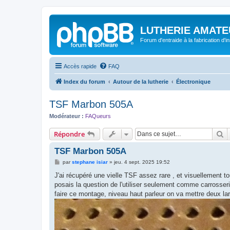
LUTHERIE AMATE
Forum d'entraide à la fabrication d'
Accès rapide
FAQ
Index du forum
Autour de la lutherie
Électronique
TSF Marbon 505A
Modérateur :
FAQueurs
R
Répondre
TSF Marbon 505A
M
par
stephane isiar
»
jeu. 4 sept. 2025 19:52
e
s
J'ai récupéré une vielle TSF assez rare , et visuellement tou
s
posais la question de l'utiliser seulement comme carrosser
a
g
faire ce montage, niveau haut parleur on va mettre deux la
e