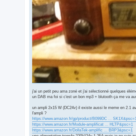
j'ai un petit peu ama zoné et j'ai sélectionné quelques élém
un DAB ma foi si c'est un bon mp3 + blutooth ça me va au
un ampli 2x15 W (DC24v) il existe aussi le meme en 2.1 avec
l'ampli ?
https://www.amazon.fr/gp/product/B099DC ... SK1X&psc=
https://www.amazon.fr/Module-amplificat ... HLTP&psc=1
https://www.amazon.fr/DollaTek-amplific ... BRP3&psc=1
une alimentation transfo 220V/24v 1.25A mais je ne suis p