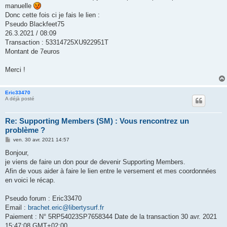
e
manuelle
Donc cette fois ci je fais le lien :
Pseudo Blackfeet75
26.3.2021 / 08:09
Transaction : 53314725XU922951T
Montant de 7euros
Merci !
Eric33470
A déjà posté
Re: Supporting Members (SM) : Vous rencontrez un
problème ?
M
ven. 30 avr. 2021 14:57
e
s
Bonjour,
s
je viens de faire un don pour de devenir Supporting Members.
a
g
Afin de vous aider à faire le lien entre le versement et mes coordonnées
e
en voici le récap.
Pseudo forum : Eric33470
Email :
brachet.eric@libertysurf.fr
Paiement : N° 5RP54023SP7658344 Date de la transaction 30 avr. 2021
15:47:08 GMT+02:00