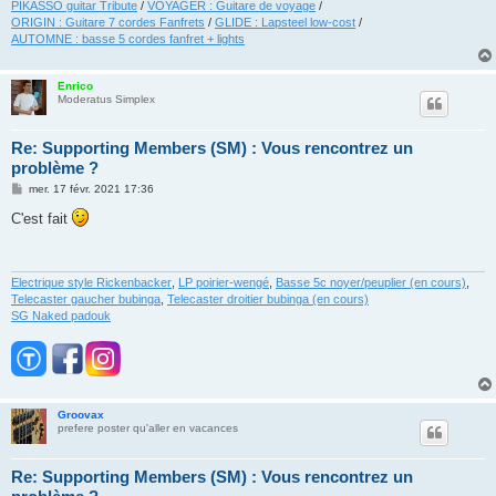
PIKASSO guitar Tribute
/
VOYAGER : Guitare de voyage
/
ORIGIN : Guitare 7 cordes Fanfrets
/
GLIDE : Lapsteel low-cost
/
AUTOMNE : basse 5 cordes fanfret + lights
Enrico
Moderatus Simplex
Re: Supporting Members (SM) : Vous rencontrez un
problème ?
M
mer. 17 févr. 2021 17:36
e
s
C'est fait
s
a
g
e
Electrique style Rickenbacker
,
LP poirier-wengé
,
Basse 5c noyer/peuplier (en cours)
,
Telecaster gaucher bubinga
,
Telecaster droitier bubinga (en cours)
SG Naked padouk
Groovax
prefere poster qu'aller en vacances
Re: Supporting Members (SM) : Vous rencontrez un