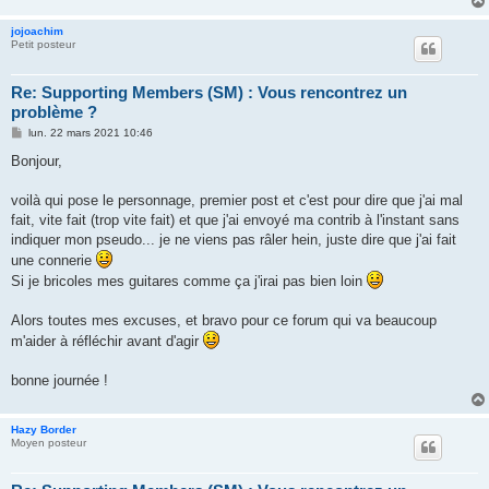
jojoachim
Petit posteur
Re: Supporting Members (SM) : Vous rencontrez un
problème ?
M
lun. 22 mars 2021 10:46
e
s
Bonjour,
s
a
g
voilà qui pose le personnage, premier post et c'est pour dire que j'ai mal
e
fait, vite fait (trop vite fait) et que j'ai envoyé ma contrib à l'instant sans
indiquer mon pseudo... je ne viens pas râler hein, juste dire que j'ai fait
une connerie
Si je bricoles mes guitares comme ça j'irai pas bien loin
Alors toutes mes excuses, et bravo pour ce forum qui va beaucoup
m'aider à réfléchir avant d'agir
bonne journée !
Hazy Border
Moyen posteur