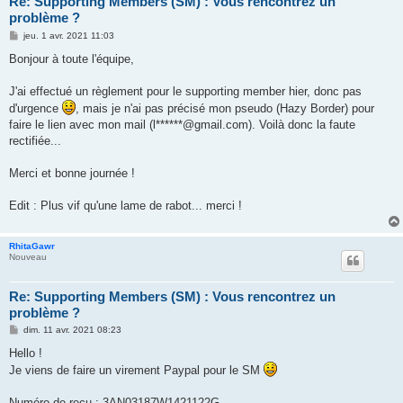
Re: Supporting Members (SM) : Vous rencontrez un
problème ?
M
jeu. 1 avr. 2021 11:03
e
s
Bonjour à toute l'équipe,
s
a
g
J'ai effectué un règlement pour le supporting member hier, donc pas
e
d'urgence
, mais je n'ai pas précisé mon pseudo (Hazy Border) pour
faire le lien avec mon mail (l******@gmail.com). Voilà donc la faute
rectifiée...
Merci et bonne journée !
Edit : Plus vif qu'une lame de rabot... merci !
RhitaGawr
Nouveau
Re: Supporting Members (SM) : Vous rencontrez un
problème ?
M
dim. 11 avr. 2021 08:23
e
s
Hello !
s
Je viens de faire un virement Paypal pour le SM
a
g
e
Numéro de reçu : 3AN03187W1421122G