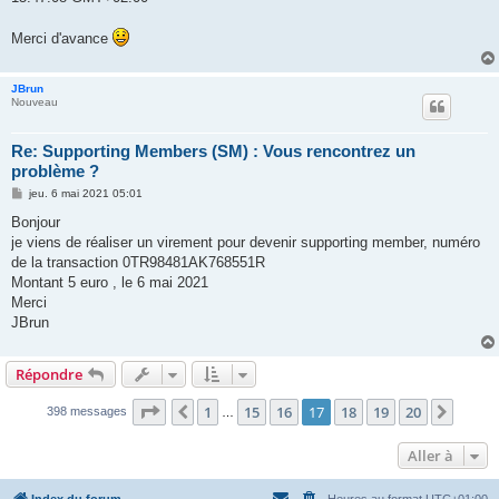
Merci d'avance
JBrun
Nouveau
Re: Supporting Members (SM) : Vous rencontrez un
problème ?
M
jeu. 6 mai 2021 05:01
e
s
Bonjour
s
je viens de réaliser un virement pour devenir supporting member, numéro
a
g
de la transaction 0TR98481AK768551R
e
Montant 5 euro , le 6 mai 2021
Merci
JBrun
Répondre
Page
17
sur
20
1
15
16
17
18
19
20
Précédente
Suiva
398 messages
…
Aller à
Index du forum
Heures au format
UTC+01:00