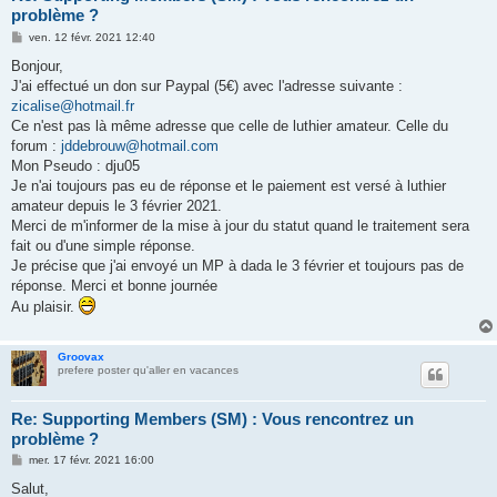
problème ?
M
ven. 12 févr. 2021 12:40
e
s
Bonjour,
s
J'ai effectué un don sur Paypal (5€) avec l'adresse suivante :
a
g
zicalise@hotmail.fr
e
Ce n'est pas là même adresse que celle de luthier amateur. Celle du
forum :
jddebrouw@hotmail.com
Mon Pseudo : dju05
Je n'ai toujours pas eu de réponse et le paiement est versé à luthier
amateur depuis le 3 février 2021.
Merci de m'informer de la mise à jour du statut quand le traitement sera
fait ou d'une simple réponse.
Je précise que j'ai envoyé un MP à dada le 3 février et toujours pas de
réponse. Merci et bonne journée
Au plaisir.
Groovax
prefere poster qu'aller en vacances
Re: Supporting Members (SM) : Vous rencontrez un
problème ?
M
mer. 17 févr. 2021 16:00
e
s
Salut,