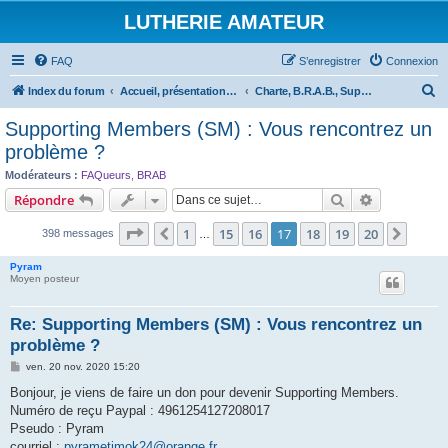
LUTHERIE AMATEUR
FAQ
S’enregistrer
Connexion
R
Index du forum
Accueil, présentations et informations
Charte, B.R.A.B., Supporting Members et Association
e
Supporting Members (SM) : Vous rencontrez un
c
problème ?
h
Modérateurs :
FAQueurs
,
BRAB
e
Rechercher
Recherche 
Répondre
r
Page
17
sur
20
1
15
16
17
18
19
20
Précédente
Suiva
398 messages
…
c
h
Pyram
Moyen posteur
e
r
Re: Supporting Members (SM) : Vous rencontrez un
problème ?
M
ven. 20 nov. 2020 15:20
e
s
Bonjour, je viens de faire un don pour devenir Supporting Members.
s
Numéro de reçu Paypal : 4961254127208017
a
g
Pseudo : Pyram
e
courriel :
pyrametimok24@orange.fr