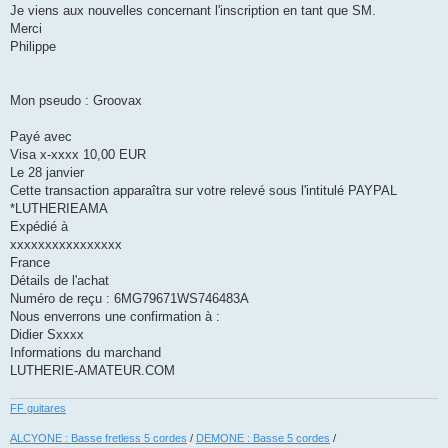
s
Je viens aux nouvelles concernant l'inscription en tant que SM.
a
g
Merci
e
Philippe
Mon pseudo : Groovax
Payé avec
Visa x-xxxx 10,00 EUR
Le 28 janvier
Cette transaction apparaîtra sur votre relevé sous l'intitulé PAYPAL
*LUTHERIEAMA
Expédié à
xxxxxxxxxxxxxxxx
France
Détails de l'achat
Numéro de reçu : 6MG79671WS746483A
Nous enverrons une confirmation à :
Didier Sxxxx
Informations du marchand
LUTHERIE-AMATEUR.COM
FF guitares
ALCYONE : Basse fretless 5 cordes
/
DEMONE : Basse 5 cordes
/