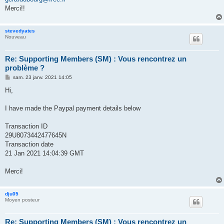
a
g
Merci!!
e
stevedyates
Nouveau
Re: Supporting Members (SM) : Vous rencontrez un
problème ?
M
sam. 23 janv. 2021 14:05
e
s
Hi,
s
a
g
I have made the Paypal payment details below
e
Transaction ID
29U8073442477645N
Transaction date
21 Jan 2021 14:04:39 GMT
Merci!
dju05
Moyen posteur
Re: Supporting Members (SM) : Vous rencontrez un