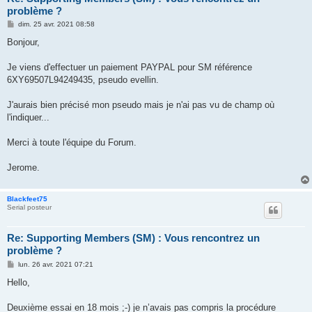
problème ?
M
dim. 25 avr. 2021 08:58
e
s
Bonjour,
s
a
g
Je viens d'effectuer un paiement PAYPAL pour SM référence
e
6XY69507L94249435, pseudo evellin.
J'aurais bien précisé mon pseudo mais je n'ai pas vu de champ où
l'indiquer...
Merci à toute l'équipe du Forum.
Jerome.
Blackfeet75
Serial posteur
Re: Supporting Members (SM) : Vous rencontrez un
problème ?
M
lun. 26 avr. 2021 07:21
e
s
Hello,
s
a
g
Deuxième essai en 18 mois ;-) je n’avais pas compris la procédure