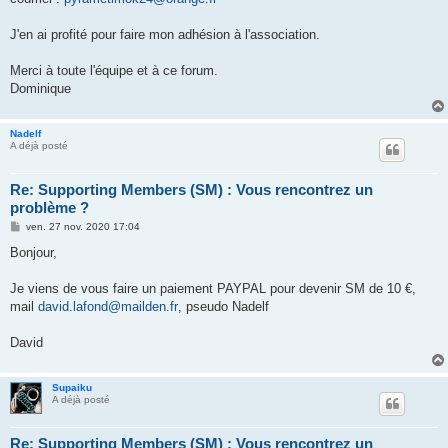
J'en ai profité pour faire mon adhésion à l'association.
Merci à toute l'équipe et à ce forum.
Dominique
Nadelf
A déjà posté
Re: Supporting Members (SM) : Vous rencontrez un
problème ?
M
ven. 27 nov. 2020 17:04
e
s
Bonjour,
s
a
g
Je viens de vous faire un paiement PAYPAL pour devenir SM de 10 €,
e
mail
david.lafond@mailden.fr
, pseudo Nadelf
David
Supaiku
A déjà posté
Re: Supporting Members (SM) : Vous rencontrez un