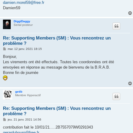
damien.morel59@free.fr
Damien59
DiggiDaggy
Serial posteur
Re: Supporting Members (SM) : Vous rencontrez un
problème ?
M
mar. 12 janv. 2021 18:15
e
s
Bonjour,
s
Les virements ont été effectués. Toutes les coordonnées ont été
a
g
envoyées en réponse au message de bienvenu de la B.R.A.B.
e
Bonne fin de journée
getib
Membre Hyperactif
Re: Supporting Members (SM) : Vous rencontrez un
problème ?
M
jeu. 21 janv. 2021 14:56
e
s
contribution fait le 10/01/21.....2B7557079W0291043
s
gerardubourg@free.fr