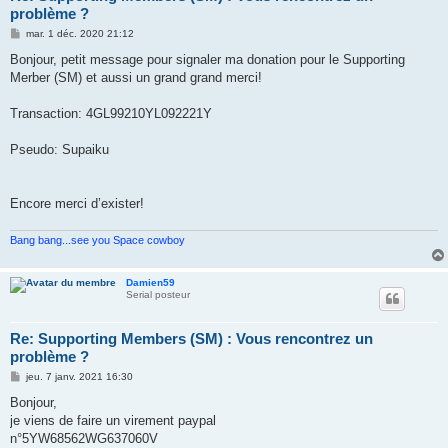
problème ?
M
mar. 1 déc. 2020 21:12
e
s
Bonjour, petit message pour signaler ma donation pour le Supporting
s
Merber (SM) et aussi un grand grand merci!
a
g
e
Transaction: 4GL99210YL092221Y
Pseudo: Supaiku
Encore merci d’exister!
Bang bang...see you Space cowboy
Damien59
Serial posteur
Re: Supporting Members (SM) : Vous rencontrez un
problème ?
M
jeu. 7 janv. 2021 16:30
e
s
Bonjour,
s
je viens de faire un virement paypal
a
g
n°5YW68562WG637060V
e