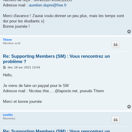
Adresse mail :
aurelien.dupre@free.fr
Merci d'avance ! J'aurai voulu donner un peu plus, mais les temps sont
dur pour les étudiants x)
Bonne journée !
Thiem
Membre actif
Re: Supporting Members (SM) : Vous rencontrez un
problème ?
M
dim. 18 avr. 2021 13:04
e
s
Hello,
s
a
g
Je viens de faire un paypal pour le SM
e
Adresse mail : Nicolas.thie.....@laposte.net, pseudo Thiem
Merci et bonne journée
evellin
Nouveau
Re: Supporting Members (SM) : Vous rencontrez un