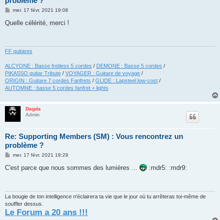
problème ?
M
mer. 17 févr. 2021 19:08
e
s
Quelle célérité, merci !
s
a
g
e
FF guitares
ALCYONE : Basse fretless 5 cordes
/
DEMONE : Basse 5 cordes
/
PIKASSO guitar Tribute
/
VOYAGER : Guitare de voyage
/
ORIGIN : Guitare 7 cordes Fanfrets
/
GLIDE : Lapsteel low-cost
/
AUTOMNE : basse 5 cordes fanfret + lights
Dagda
Admin
Re: Supporting Members (SM) : Vous rencontrez un
problème ?
M
mer. 17 févr. 2021 19:29
e
s
C'est parce que nous sommes des lumières ...
:mdr5: :mdr9:
s
a
g
e
La bougie de ton intelligence n'éclairera ta vie que le jour où tu arrêteras toi-même de
souffler dessus.
Le Forum a 20 ans !!!