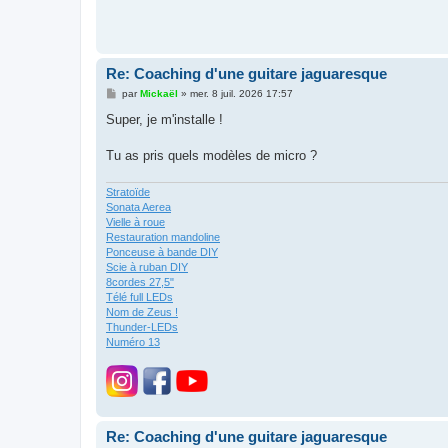
Re: Coaching d'une guitare jaguaresque
M
par
Mickaël
»
mer. 8 juil. 2026 17:57
e
s
Super, je m'installe !
s
a
g
Tu as pris quels modèles de micro ?
e
Stratoïde
Sonata Aerea
Vielle à roue
Restauration mandoline
Ponceuse à bande DIY
Scie à ruban DIY
8cordes 27,5"
Télé full LEDs
Nom de Zeus !
Thunder-LEDs
Numéro 13
Re: Coaching d'une guitare jaguaresque