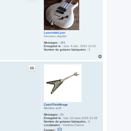
ë
l
LaurentdeLyon
forumeur régulier
Messages :
361
Enregistré le :
sam. 9 déc. 2023 12:02
Nombre de guitares fabriquées :
3
H
a
u
t
CatchThisMirage
Membre actif
Messages :
21
Enregistré le :
mar. 10 mars 2026 22:26
Nombre de guitares fabriquées :
6
Localisation :
Yvelines France
C
Contact :