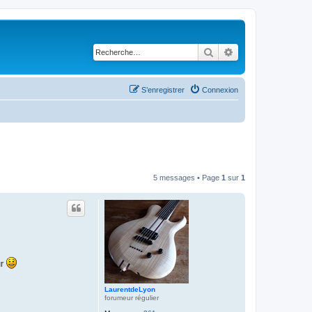
Rechercher
Recherche avancé
S’enregistrer
Connexion
5 messages • Page
1
sur
1
ur
LaurentdeLyon
forumeur régulier