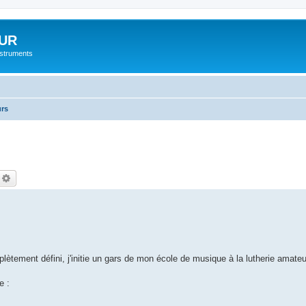
UR
instruments
urs
echercher
Recherche avancée
lètement défini, j'initie un gars de mon école de musique à la lutherie amate
e :