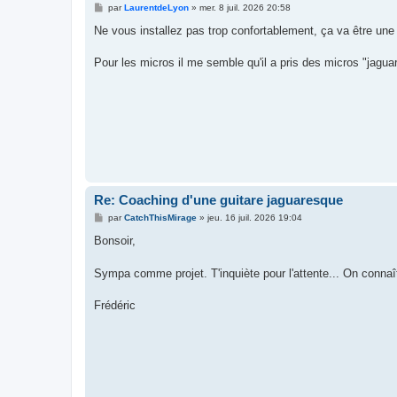
M
par
LaurentdeLyon
»
mer. 8 juil. 2026 20:58
e
s
Ne vous installez pas trop confortablement, ça va être une 
s
a
g
Pour les micros il me semble qu'il a pris des micros "jagu
e
Re: Coaching d'une guitare jaguaresque
M
par
CatchThisMirage
»
jeu. 16 juil. 2026 19:04
e
s
Bonsoir,
s
a
g
Sympa comme projet. T'inquiète pour l'attente... On connaît
e
Frédéric