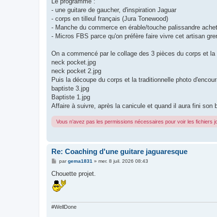
Le programme :
- une guitare de gaucher, d'inspiration Jaguar
- corps en tilleul français (Jura Tonewood)
- Manche du commerce en érable/touche palissandre acheté p
- Micros FBS parce qu'on préfère faire vivre cet artisan gr
On a commencé par le collage des 3 pièces du corps et la dé
neck pocket.jpg
neck pocket 2.jpg
Puis la découpe du corps et la traditionnelle photo d'encou
baptiste 3.jpg
Baptiste 1.jpg
Affaire à suivre, après la canicule et quand il aura fini son 
Vous n’avez pas les permissions nécessaires pour voir les fichiers 
Re: Coaching d'une guitare jaguaresque
M
par
gema1831
»
mer. 8 juil. 2026 08:43
e
s
Chouette projet.
s
a
g
e
#WellDone