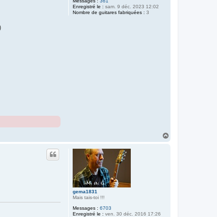
Messages :
361
Enregistré le :
sam. 9 déc. 2023 12:02
Nombre de guitares fabriquées :
3
)
H
a
u
t
gema1831
Mais tais-toi !!!
Messages :
6703
Enregistré le :
ven. 30 déc. 2016 17:26