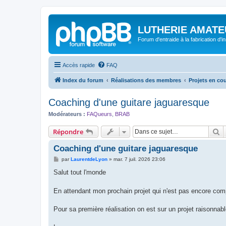
LUTHERIE AMATE
Forum d'entraide à la fabrication d'
Accès rapide
FAQ
Index du forum
Réalisations des membres
Projets en co
Coaching d'une guitare jaguaresque
Modérateurs :
FAQueurs
,
BRAB
R
Répondre
Coaching d'une guitare jaguaresque
M
par
LaurentdeLyon
»
mar. 7 juil. 2026 23:06
e
s
Salut tout l'monde
s
a
g
En attendant mon prochain projet qui n'est pas encore comp
e
Pour sa première réalisation on est sur un projet raisonnabl